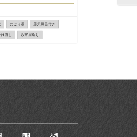
室
にごり湯
露天風呂付き
かけ流し
数寄屋造り
国
四国
九州