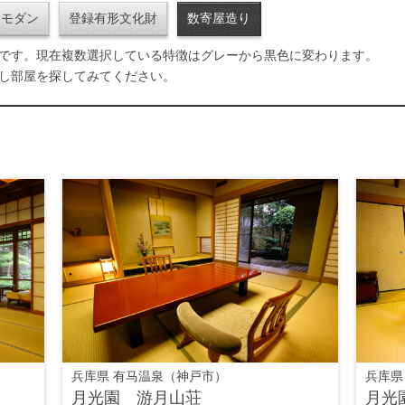
和モダン
登録有形文化財
数寄屋造り
です。現在複数選択している特徴はグレーから黒色に変わります。
し部屋を探してみてください。
兵库県 有马温泉（神戸市）
兵库県
月光園 游月山荘
月光