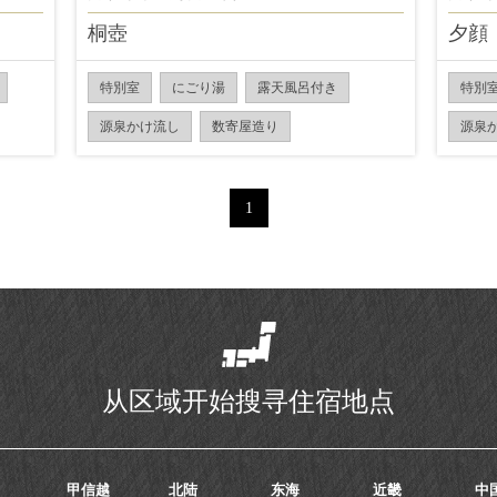
桐壺
夕顔
特別室
にごり湯
露天風呂付き
特別
源泉かけ流し
数寄屋造り
源泉
1
从区域开始搜寻住宿地点
甲信越
北陆
东海
近畿
中