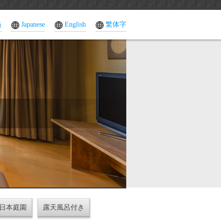
员
Japanese
English
繁体字
日本庭園
露天風呂付き