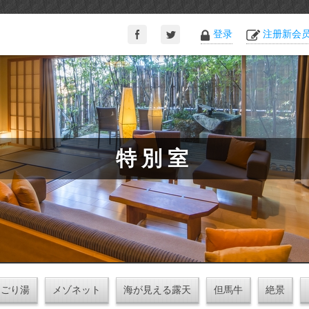
登录
注册新会
特別室
にごり湯
メゾネット
海が見える露天
但馬牛
絶景