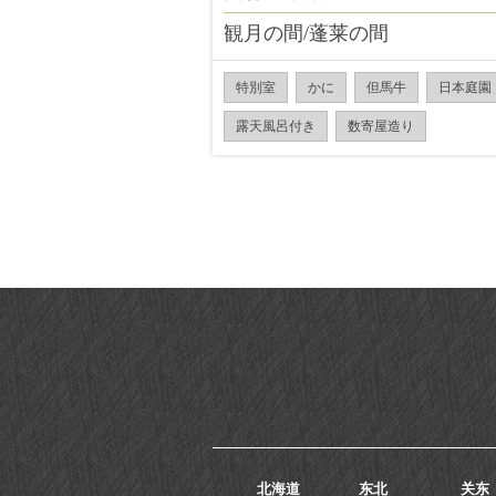
観月の間/蓬莱の間
特別室
かに
但馬牛
日本庭園
露天風呂付き
数寄屋造り
北海道
东北
关东