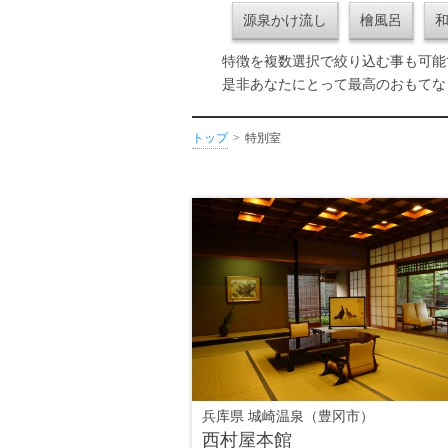
源泉かけ流し
檜風呂
特徴を複数選択で絞り込む事も可能
是非あなたにとって最高のおもてな
トップ
特別室
兵库県 城崎温泉（豊冈市）
西村屋本館