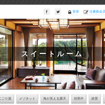
登录
注册新会
スイートルーム
にごり湯
メゾネット
海が見える露天
但馬牛
絶景