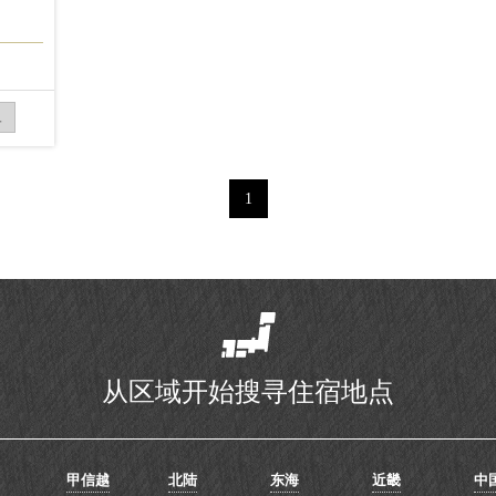
ュ
1
从区域开始搜寻住宿地点
甲信越
北陆
东海
近畿
中