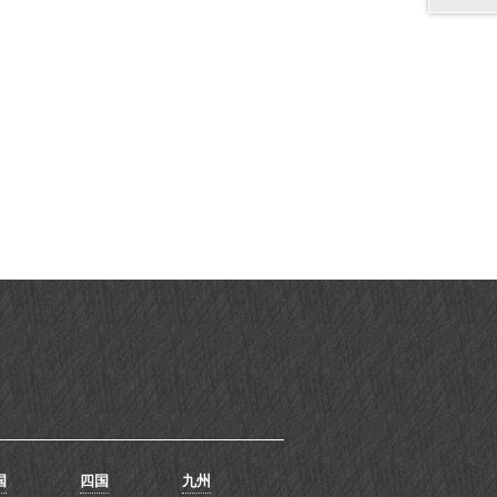
国
四国
九州