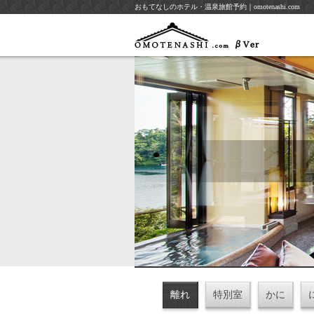
おもてなしのホテル・温泉旅館予約｜omotenashi.com
離れ
特別室
かに