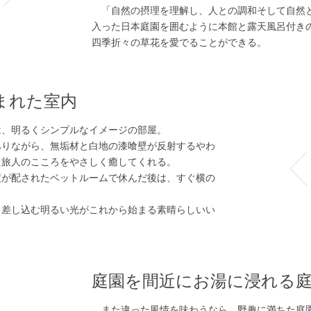
「自然の摂理を理解し、人との調和そして自然
入った日本庭園を囲むように本館と露天風呂付き
四季折々の草花を愛でることができる。
まれた室内
、明るくシンプルなイメージの部屋。
りながら、無垢材と白地の漆喰壁が反射するやわ
た旅人のこころをやさしく癒してくれる。
が配されたベットルームで休んだ後は、すぐ横の
差し込む明るい光がこれから始まる素晴らしいい
。
庭園を間近にお湯に浸れる
また違った風情を味わうなら、野趣に満ちた庭