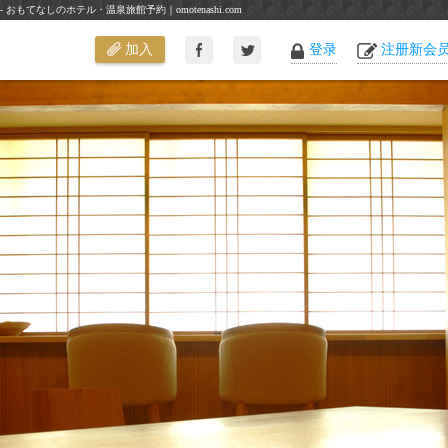
もてなしのホテル・温泉旅館予約｜omotenashi.com
加入
登录
注册新会