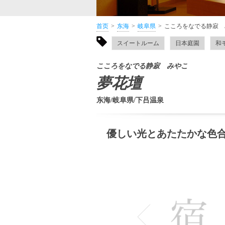
首页
东海
岐阜県
こころをなでる静寂 
スイートルーム
日本庭園
和
こころをなでる静寂 みやこ
夢花壇
东海/岐阜県/下吕温泉
優しい光とあたたかな色