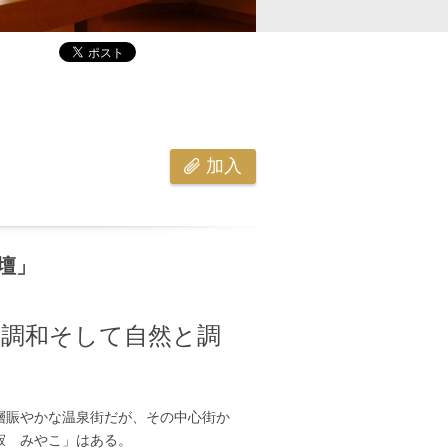
加入
壇」
の調和そして自然と調
層賑やかな温泉街だが、その中心街か
寂 みやこ」はある。