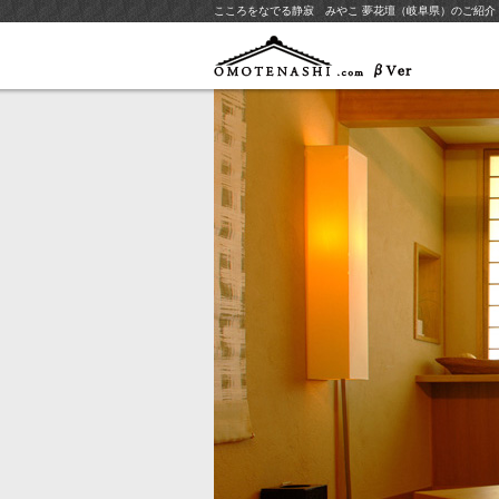
こころをなでる静寂 みやこ 夢花壇（岐阜県）のご紹介 - お