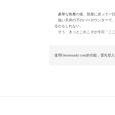
豪華な晩餐の後、部屋に戻って一日
低い天井の下のバーカウンターで、
るかもしれない。
そう、きっとこれこそが今日「ここ
使用Omotenashi.com的功能，需先