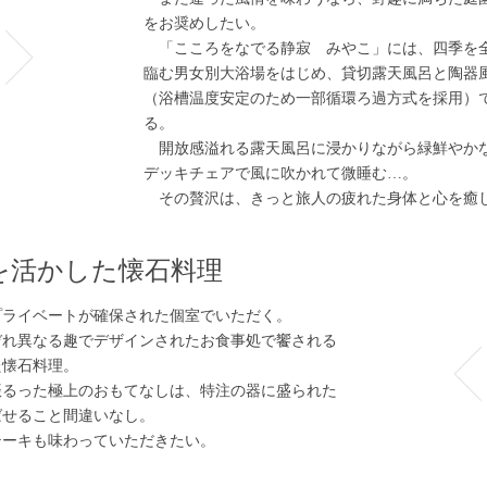
をお奨めしたい。
「こころをなでる静寂 みやこ」には、四季を
臨む男女別大浴場をはじめ、貸切露天風呂と陶器
（浴槽温度安定のため一部循環ろ過方式を採用）
る。
開放感溢れる露天風呂に浸かりながら緑鮮やか
デッキチェアで風に吹かれて微睡む…。
その贅沢は、きっと旅人の疲れた身体と心を癒
を活かした懐石料理
ライベートが確保された個室でいただく。
れ異なる趣でデザインされたお食事処で饗される
た懐石料理。
るった極上のおもてなしは、特注の器に盛られた
ばせること間違いなし。
ーキも味わっていただきたい。