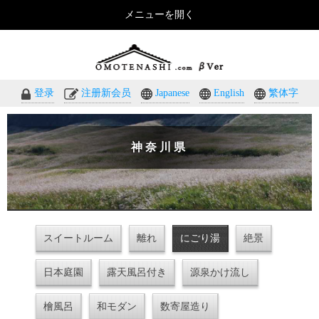
メニューを開く
おもてなしのホテル・温泉旅館予約｜omotenashi.com
登录
注册新会员
Japanese
English
繁体字
神奈川県
スイートルーム
離れ
にごり湯
絶景
日本庭園
露天風呂付き
源泉かけ流し
檜風呂
和モダン
数寄屋造り