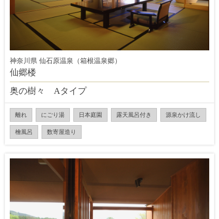
神奈川県 仙石原温泉（箱根温泉郷）
仙郷楼
奥の樹々 Aタイプ
離れ
にごり湯
日本庭園
露天風呂付き
源泉かけ流し
檜風呂
数寄屋造り