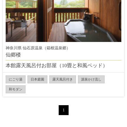
神奈川県 仙石原温泉（箱根温泉郷）
仙郷楼
本館露天風呂付お部屋（10畳と和風ベッド）
にごり湯
日本庭園
露天風呂付き
源泉かけ流し
和モダン
1