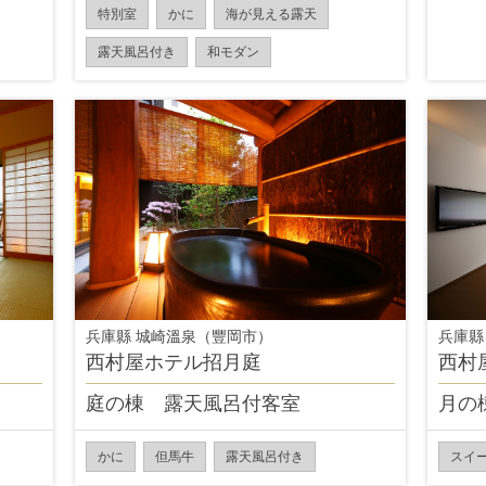
特別室
かに
海が見える露天
露天風呂付き
和モダン
兵庫縣 城崎溫泉（豐岡市）
兵庫縣
西村屋ホテル招月庭
西村
き
庭の棟 露天風呂付客室
月の
かに
但馬牛
露天風呂付き
スイ