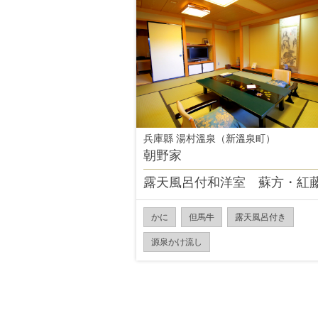
兵庫縣 湯村溫泉（新溫泉町）
朝野家
露天風呂付和洋室 蘇方・紅
かに
但馬牛
露天風呂付き
源泉かけ流し