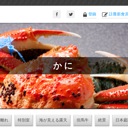
登錄
註冊新會
かに
離れ
特別室
海が見える露天
但馬牛
絶景
日本庭