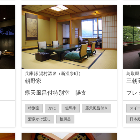
兵庫縣 湯村溫泉（新溫泉町）
鳥取縣
朝野家
三朝
露天風呂付特別室 臙支
プレ
特別室
かに
但馬牛
露天風呂付き
スイ
源泉かけ流し
檜風呂
日本