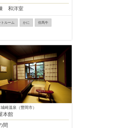
棟 和洋室
ートルーム
かに
但馬牛
 城崎溫泉（豐岡市）
屋本館
の間