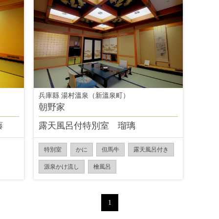
兵庫縣 湯村溫泉（新溫泉町）
朝野家
藤
露天風呂付特別室 瑠璃
特別室
かに
但馬牛
露天風呂付き
源泉かけ流し
檜風呂
1