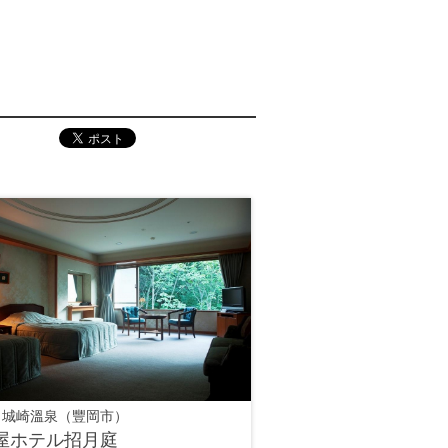
 城崎溫泉（豐岡市）
屋ホテル招月庭