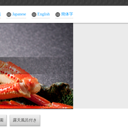
員
Japanese
English
簡体字
園
露天風呂付き