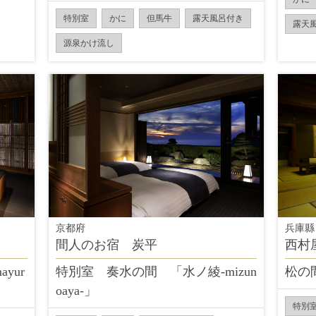
特別室
かに
但馬牛
露天風呂付き
露天
源泉かけ流し
京都府
兵庫縣
間人のお宿 炭平
西村
yur
特別室 奏水の間 「水ノ綾-mizun
松の
oaya-」
特別