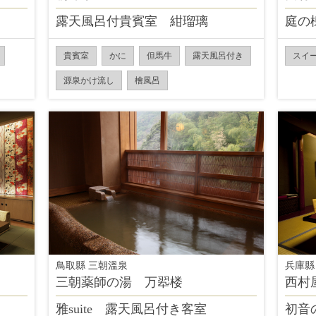
露天風呂付貴賓室 紺瑠璃
庭の
貴賓室
かに
但馬牛
露天風呂付き
スイ
源泉かけ流し
檜風呂
鳥取縣 三朝溫泉
兵庫縣
三朝薬師の湯 万翆楼
西村
雅suite 露天風呂付き客室
初音