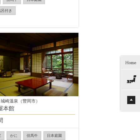
風呂付き
 城崎溫泉（豐岡市）
屋本館
間
室
かに
但馬牛
日本庭園