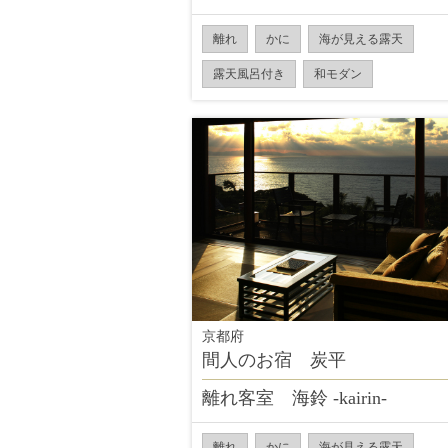
離れ
かに
海が見える露天
露天風呂付き
和モダン
京都府
間人のお宿 炭平
離れ客室 海鈴 -kairin-
離れ
かに
海が見える露天