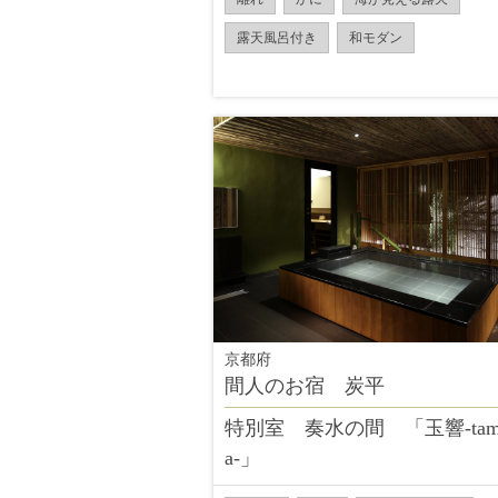
露天風呂付き
和モダン
京都府
間人のお宿 炭平
特別室 奏水の間 「玉響-tama
a-」