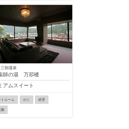
 三朝溫泉
薬師の湯 万翆楼
ミアムスイート
ートルーム
かに
絶景
庭園