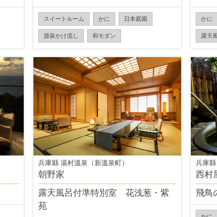
スイートルーム
かに
日本庭園
かに
源泉かけ流し
和モダン
露天
兵庫縣 湯村溫泉（新溫泉町）
兵庫縣
朝野家
西村
露天風呂付準特別室 花浅葱・紫
飛鳥
苑
かに