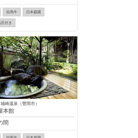
但馬牛
日本庭園
風呂付き
 城崎溫泉（豐岡市）
屋本館
の間
但馬牛
日本庭園