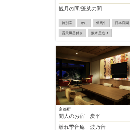
観月の間/蓬莱の間
特別室
かに
但馬牛
日本庭園
露天風呂付き
数寄屋造り
京都府
間人のお宿 炭平
離れ季音庵 波乃音