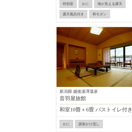
特別室
かに
海が見える露天
露天風呂付き
和モダン
新潟縣 越後湯澤溫泉
音羽屋旅館
和室10畳＋6畳 バストイレ付
かに
源泉かけ流し