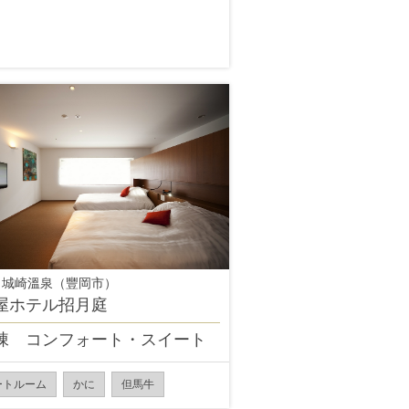
 城崎溫泉（豐岡市）
屋ホテル招月庭
棟 コンフォート・スイート
ートルーム
かに
但馬牛