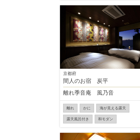
京都府
間人のお宿 炭平
離れ季音庵 風乃音
離れ
かに
海が見える露天
露天風呂付き
和モダン