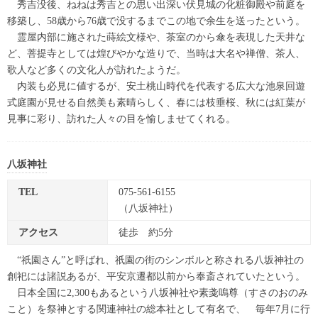
秀吉没後、ねねは秀吉との思い出深い伏見城の化粧御殿や前庭を
移築し、58歳から76歳で没するまでこの地で余生を送ったという。
霊屋内部に施された蒔絵文様や、茶室のから傘を表現した天井な
ど、菩提寺としては煌びやかな造りで、当時は大名や禅僧、茶人、
歌人など多くの文化人が訪れたようだ。
内装も必見に値するが、安土桃山時代を代表する広大な池泉回遊
式庭園が見せる自然美も素晴らしく、春には枝垂桜、秋には紅葉が
見事に彩り、訪れた人々の目を愉しませてくれる。
八坂神社
TEL
075-561-6155
（八坂神社）
アクセス
徒歩 約5分
“祇園さん”と呼ばれ、祇園の街のシンボルと称される八坂神社の
創祀には諸説あるが、平安京遷都以前から奉斎されていたという。
日本全国に2,300もあるという八坂神社や素戔嗚尊（すさのおのみ
こと）を祭神とする関連神社の総本社として有名で、 毎年7月に行