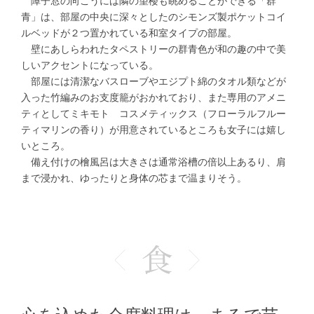
障子窓の向こうには隣の望楼も眺めることができる「群
青」は、部屋の中央に深々としたのシモンズ製ポケットコイ
ルベッドが２つ置かれている和室タイプの部屋。
壁にあしらわれたタペストリーの群青色が和の趣の中で美
しいアクセントになっている。
部屋には清潔なバスローブやエジプト綿のタオル類などが
入った竹編みのお支度籠がおかれており、また専用のアメニ
ティとしてミキモト コスメティックス（フローラルフルー
ティマリンの香り）が用意されているところも女子には嬉し
いところ。
備え付けの檜風呂は大きさは通常浴槽の倍以上あるり、肩
まで浸かれ、ゆったりと身体の芯まで温まりそう。