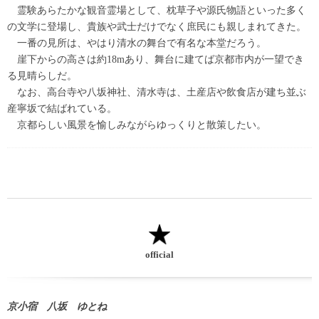
霊験あらたかな観音霊場として、枕草子や源氏物語といった多く
の文学に登場し、貴族や武士だけでなく庶民にも親しまれてきた。
一番の見所は、やはり清水の舞台で有名な本堂だろう。
崖下からの高さは約18mあり、舞台に建てば京都市内が一望でき
る見晴らしだ。
なお、高台寺や八坂神社、清水寺は、土産店や飲食店が建ち並ぶ
産寧坂で結ばれている。
京都らしい風景を愉しみながらゆっくりと散策したい。
official
京小宿 八坂 ゆとね