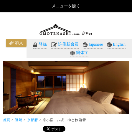
メニューを開く
京小宿 八坂 ゆとね 群青（京都府）のご紹介 - おもてなしのホテル・温泉旅館予約｜
omotenashi.com
加入
登錄
註冊新會員
Japanese
English
簡体字
首頁
近畿
京都府
京小宿 八坂 ゆとね 群青