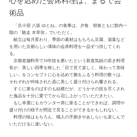
心を込めた会席料理は、まるで芸
術品
「京小宿 八坂 ゆとね」の食事は、夕食、朝食ともに館内一
階の「馳走 木草弥」でいただく。
献立は毎月変わり、季節の素材はもちろん豆腐、湯葉など
を用いた京都らしい薄味の会席料理を一品ずつ供してくれ
る。
京都老舗料亭で10年技を磨いたという新進気鋭の若き料理
長が、美しい四季を映した「目で見て楽しく、味わって美味
しい」をコンセプトに心を込めて腕をふるう料理の数々は、
それぞれが吟味された器に美しく盛り付けられ饗される。
すぐに箸をのばすのも結構だが、どうかその技を尽くされ
た逸品を十分に愛でてから召し上がっていただきたい。
もし幸運にもカウンター席に座ることができれば、調理や
盛り付けの様子が間近で見ることができるかもしれない。
料理の味はもちろん、職人の手捌きやあしらいも楽しんで
いただけるに違いない。