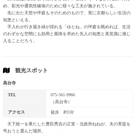
め、彩光や通気性確保のために様々な工夫が施されている。
先に出た天窓や坪庭もそのためのもので、実に京都らしい生活の
知恵といえる。
手入れが行き届き緑が揺れる「ゆとね」の坪庭を眺めれば、生活
のわずかな空間にも効用と風情を求めた先人の知恵と美意識に感じ
入ることだろう。
観光スポット
高台寺
TEL
075-561-9966
（高台寺）
アクセス
徒歩 約5分
天下統一を果たした豊臣秀吉の正室・北政所ねねが、夫の菩提を
弔おうと選んだ場所。