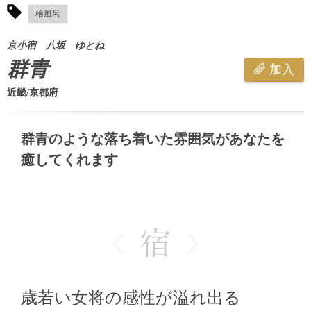
檜風呂
京小宿 八坂 ゆとね
群青
加入
近畿/京都府
群青のような落ち着いた雰囲気があなたを
癒してくれます
歳若い女将の感性が溢れ出る