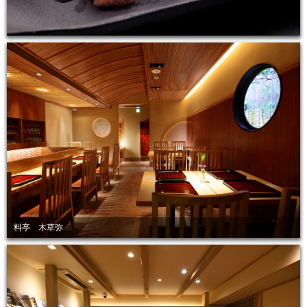
料亭 木草弥