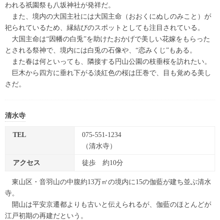
われる祇園祭も八坂神社が発祥だ。
また、境内の大国主社には大国主命（おおくにぬしのみこと）が
祀られているため、縁結びのスポットとしても注目されている。
大国主命は“因幡の白兎”を助けたおかげで美しい花嫁をもらった
とされる祭神で、境内には白兎の石像や、“恋みくじ”もある。
また春は何といっても、隣接する円山公園の枝垂桜を訪れたい。
巨木から四方に垂れ下がる淡紅色の桜は圧巻で、目も覚める美し
さだ。
清水寺
TEL
075-551-1234
（清水寺）
アクセス
徒歩 約10分
東山区・音羽山の中腹約13万㎡の境内に15の伽藍が建ち並ぶ清水
寺。
開山は平安京遷都よりも古いと伝えられるが、伽藍のほとんどが
江戸初期の再建だという。