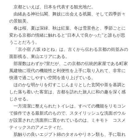
京都といえば、日本を代表する観光地だ。
由緒ある神社仏閣、舞妓に出会える祇園、そして四季折々
の景観美。
春は桜、夏は深緑、秋は紅葉、冬は雪景色と、季節ごとに
変わる京都の情緒に触れると“日本人で良かった”と誰もが思
うことだろう。
「京小宿 八坂 ゆとね」は、古くから伝わる京都の街並みの
面影残る、東山エリアにある。
部屋数はわずか7室だが、この京都の伝統的家屋である町家
風建物に現代の機能性と利便性を上手に取り入れて、非常に
快適で過ごしやすい空間を造り上げている。
ほのかな明かりを灯すこじんまりとした玄関や茶を基調と
した落ち着いた客室は、古都を訪れた旅人に和の趣を深く感
じさせる。
一方清潔に整えられたトイレは、すべての機能をリモコン
で操作できる最新式のもので、スタイリッシュな洗面ボウル
が設置された洗面所に置かれているのは、ミキモト コスメ
ティックスのアメニティだ。
肌触りの良いエジプト綿のタオルやリネン類も、手に取れ