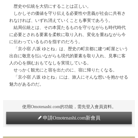
歴史や伝統を大切にすることは正しい。
しかしその価値を守り伝える必要性や意義が社会に共有さ
れなければ、いずれ消えていくことも事実であろう。
結局伝統とは、その本質たるものを守りながらも時代時代
に必要とされる要素を柔軟に取り入れ、変化を重ねながら今
に伝わっているものを指すのだろう。
「京小宿 八坂 ゆとね」は、歴史の町京都に建つ町屋という
出自に敬意を払いながらも現代的要素を取り入れ、見事に客
人の心を掴むおもてなしを実現している。
せっかく観光にと宿を出たのに、宿に帰りたくなる。
「京小宿 八坂 ゆとね」には、旅人にそんな想いを抱かせる
魅力があるのだ。
使用Omotenashi.com的功能，需先登入會員資料。
申請Omotenashi.com新會員