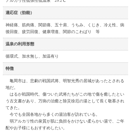
アルカリ性低張性低温泉 29.2℃
適応症（効能）
神経痛、筋肉痛、関節痛、五十肩、うちみ、くじき、冷え性、病
後回復、疲労回復、健康増進、関節のこわばり 等
温泉の利用形態
循環式、加水無し、加温有り
特徴
亀岡市は、悲劇の戦国武将、明智光秀の居城があったとされる
地だ。
はるか戦国時代、傷ついた武将たちがこの地で傷を癒したとい
う古文書があり、万病の治癒と除災徐厄の湯として長く敬慕され
てきた。
今でも全国各地から多くの湯治客が訪れている。
弱アルカリ性の泉質が肌に負担をかけない柔らかい湯で、ご年
配やお子様にもおすすめしたい。