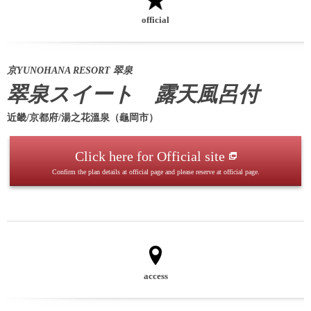
official
京YUNOHANA RESORT 翠泉
翠泉スイート 露天風呂付
近畿/京都府/湯之花溫泉（龜岡市）
Click here for Official site
Confirm the plan details at official page and please reserve at official page.
access