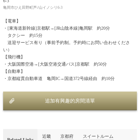
6-3
亀岡市ひえ田野町芦ﾉ山イノシリ6-3
【電車】
・[東海道新幹線]京都駅→[JR山陰本線]亀岡駅 約20分
タクシー 約15分
送迎サービス有り（事前予約制。予約時にお問い合わせくださ
い）
【飛行機】
・大阪国際空港→[大阪空港交通バス]京都駅 約50分
【自動車】
・京都縦貫自動車道 亀岡IC→国道372号線経由 約10分
追加有興趣的房間清單
近畿
京都府
スイートルーム
Related Links