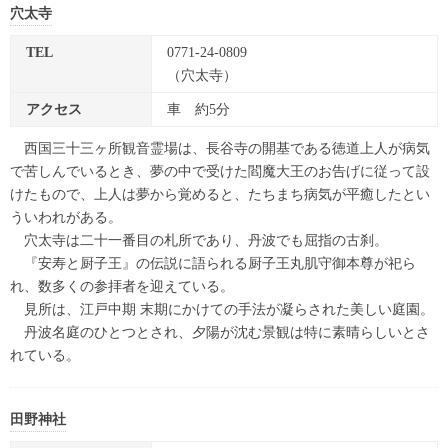
穴太寺
TEL
0771-24-0809
（穴太寺）
アクセス
車 約5分
西国三十三ヶ所観音霊場は、長谷寺の開基である徳道上人が病気
で苦しんでいるとき、夢の中で受けた閻魔大王のお告げに従って設
けたもので、上人は夢から覚めると、たちまち病気が平癒したとい
ういわれがある。
穴太寺は二十一番目の札所であり、丹波でも屈指の古刹。
『安寿と厨子王』の伝説に語られる厨子王丸肌守御本尊が祀ら
れ、数多くの参拝者を迎えている。
見所は、江戸中期 末期にかけての手法が凝らされた美しい庭園。
丹波名庭のひとつとされ、夕陽が沈む景観は特に素晴らしいとさ
れている。
田野神社