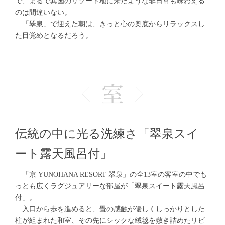
で、まるで異国のリゾート地に来たような非日常も味わえる
のは間違いない。
「翠泉」で迎えた朝は、きっと心の奥底からリラックスし
た目覚めとなるだろう。
伝統の中に光る洗練さ「翠泉スイ
ート露天風呂付」
「京 YUNOHANA RESORT 翠泉」の全13室の客室の中でも
っとも広くラグジュアリーな部屋が「翠泉スイート露天風呂
付」。
入口から歩を進めると、畳の感触が優しくしっかりとした
柱が組まれた和室、その先にシックな絨毯を敷き詰めたリビ