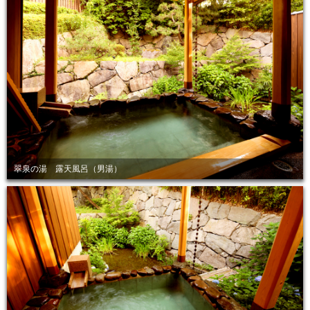
翠泉の湯 露天風呂（男湯）