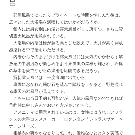
呂
部屋風呂でゆったりプライベートな時間を愉しんだ後は、
広々とした大浴場を満喫してはいかがだろうか。
館内には男女別に内湯と露天風呂が１ヵ所ずつ、さらに貸
切露天風呂が用意されている。
大浴場の内湯は檜が薫る凛とした設えで、天井が高く開放
感溢れる中で湯をいただける。
内湯からそのまま行ける露天風呂には天気のかかわらず解
放感の中湯浴みが楽しめるよう東屋風の屋根が施され、坪庭
の草木を愛でながらの温湯を堪能できるだろう。
貸切露天風呂は、一度庭園に出てから。
庭園におかれた飛び石を踏んで階段を上がると、野趣溢れ
る露天の岩風呂が見えてくる。
こちらは当日予約も可能だが、人気の風呂なのでできれば
予約時に申し込んでおいた方が良いだろう。
アメニティに用意されているのは、女性にはうれしいフラ
ンスの大手コスメメーカー・ロクシタン「シトラスヴァーベ
ナ」シリーズ。
柑橘系の爽やかな香りに包まれ、優雅なひとときを実感で