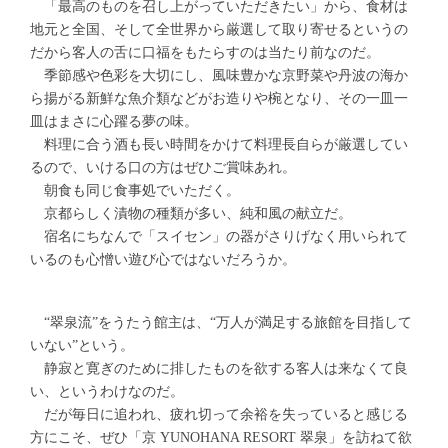
「最高のものを召し上がっていただきたい」から、食材は
地元と全国、そして全世界から厳選して取り寄せるというの
だから客人の舌に口福をもたらすのは当たり前なのだ。
季節感や色彩を大切にし、風味豊かな京野菜や丹波の海か
ら揚がる新鮮な魚介類などがお造りや椀となり、その一皿一
皿はまさに心躍る夢の味。
料理に合う酒も長い時間をかけて料理長自らが厳選してい
るので、いける口の方はぜひご賞味あれ。
朝食も同じ食事処でいただく。
京都らしく漬物の種類が多い、純和風の献立だ。
宿名にちなんで「スイセン」の器がさりげなく用いられて
いるのも心憎い遊び心ではないだろうか。
“翠泉流”をうたう館主は、“万人が満足する旅館を目指して
いない”という。
静寂と寛ぎのために排したものを欲する客人は来なくて良
い、というわけなのだ。
だが毎日に追われ、疲れ切って余裕を失っていると感じる
方にこそ、ぜひ「京 YUNOHANA RESORT 翠泉」を訪ねて欲