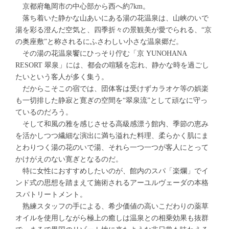
京都府亀岡市の中心部から西へ約7km。
落ち着いた静かな山あいにある湯の花温泉は、山峡のいで
湯を彩る澄んだ空気と、四季折々の景観美が愛でられる、“京
の奥座敷”と称されるにふさわしい小さな温泉郷だ。
その湯の花温泉饗にひっそり佇む「京 YUNOHANA
RESORT 翠泉」には、都会の喧騒を忘れ、静かな時を過ごし
たいという客人が多く集う。
だからこそこの宿では、団体客は受けずカラオケ等の娯楽
も一切排した静寂と寛ぎの空間を“翠泉流”として頑なに守っ
ているのだろう。
そして和風の雅を感じさせる高級感漂う館内、季節の恵み
を活かしつつ繊細な演出に満ち溢れた料理、柔らかく肌にま
とわりつく湯の花のいで湯、それら一つ一つが客人にとって
かけがえのない寛ぎとなるのだ。
特に女性におすすめしたいのが、館内のスパ「楽爛」でイ
ンド式の思想を踏まえて施術されるアーユルヴェーダの本格
スパトリートメント。
熟練スタッフの手による、希少価値の高いこだわりの薬草
オイルを使用しながら極上の癒しは温泉との相乗効果も抜群