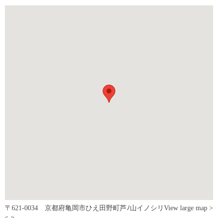
〒621-0034 京都府亀岡市ひえ田野町芦ﾉ山イノシリ
View large map >