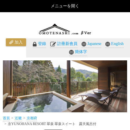
メニューを開く
京YUNOHANA RESORT 翠泉 翠泉スイート 露天風呂付（京都府）のご紹介 - おもてなしのホテ
ル・温泉旅館予約｜omotenashi.com
加入
登錄
註冊新會員
Japanese
English
簡体字
首頁
近畿
京都府
京YUNOHANA RESORT 翠泉 翠泉スイート 露天風呂付