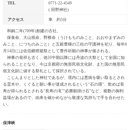
TEL
0771-22-4549
( 田野神社)
アクセス
車 約5分
和銅二年(709年)創建の古社。
保食命、大山祇命、野椎命（うけもちのみこと、おおやまずみの
みこと、にづちのみこと）と五穀豊穣の三柱の守護神を祀り、毎年8
月14日には佐伯郷燈籠祭として豊作祈願の神事が催される。
神事の発祥も古く、徳川中期以降には丹波の大祭として全国に知
られることとなり、今は京都府の無形民俗文化財、また国の無形民
俗文化財に値する祭礼として採択されている。
こじんまりとした神社であるが、境内には悪病を吸い取るとされ
る霊木や、くぐると願い事が達成されるという“石の環”、飲めば長
寿が得られるとされる“長寿の滝”“必勝願掛け石”など、複数の御利
益場があるので、由来を確かめながら敬虔な気持ちで手を合わせた
い。
保津峡