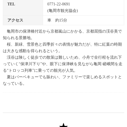
TEL
0771-22-0691
(亀岡市観光協会)
アクセス
車 約15分
亀岡市の保津橋付近から京都嵐山にかかる、京都屈指の渓谷美で
知られる景勝地。
桜、新緑、雪景色と四季折々の表情が魅力だが、特に紅葉の時期
は大きな感動を得られるという。
渓谷は険しく徒歩での散策は難しいため、小舟で全行程を流れ下
っていく“保津川下り”や、眼下に保津峡を見ながら亀岡 嵯峨間を走
る“トロッコ列車”に乗っての観光が人気。
夏はバーベキューでも賑わい、ファミリーで楽しめるスポットと
なっている。