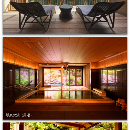
翠泉の湯（男湯）