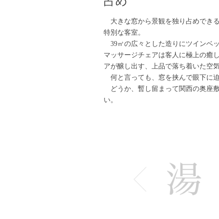
占め
大きな窓から景観を独り占めできる
特別な客室。
39㎡の広々とした造りにツインベ
マッサージチェアは客人に極上の癒
アが醸し出す、上品で落ち着いた空
何と言っても、窓を挟んで眼下に迫
どうか、暫し留まって関西の奥座敷
い。