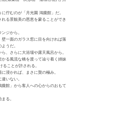
に佇むのが「月光園 鴻朧館」だ。
される景観美の恩恵を蒙ることができ
ウンジから。
、壁一面のガラス窓に目を向ければ落
のようだ。
から、さらに大浴場や露天風呂から。
架かる風流な橋を渡って辿り着く姉妹
けることが許される。
湯に浸かれば、まさに贅の極み。
に違いない。
鴻朧館」から客人への心からのおもて
始まる。