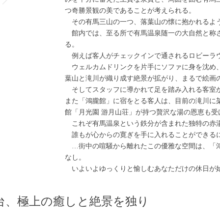
つ奇勝景観の美であることが考えられる。
その有馬三山の一つ、落葉山の懐に抱かれるよう
館内では、至る所で有馬温泉随一の大自然と称
る。
例えば客人がチェックインで通されるロビーラ
ウェルカムドリンクを片手にソファに身を沈め
葉山と滝川が織り成す絶景が拡がり、まるで絵画
そしてスタッフに導かれて足を踏み入れる客室
また「鴻朧館」に宿をとる客人は、目前の滝川に
館「月光園 游月山荘」が持つ贅沢な湯の恩恵も受
これぞ有馬温泉という鉄分が含まれた独特の赤
誰もが心からの寛ぎを手に入れることができる
…街中の喧騒から離れたこの優雅な空間は、「
なし。
いよいよゆっくりと愉しむあなただけの休日が
台、極上の癒しと絶景を独り