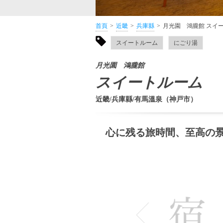
首頁
近畿
兵庫縣
月光園 鴻朧館 スイ
スイートルーム
にごり湯
月光園 鴻朧館
スイートルーム
近畿/兵庫縣/有馬溫泉（神戸市）
心に残る旅時間、至高の