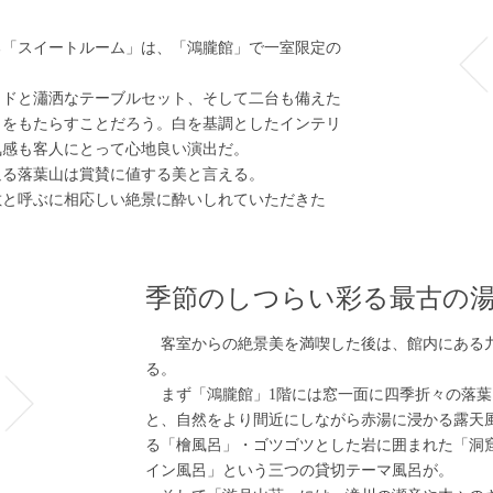
「スイートルーム」は、「鴻朧館」で一室限定の
ッドと瀟洒なテーブルセット、そして二台も備えた
しをもたらすことだろう。白を基調としたインテリ
気感も客人にとって心地良い演出だ。
る落葉山は賞賛に値する美と言える。
と呼ぶに相応しい絶景に酔いしれていただきた
季節のしつらい彩る最古の
客室からの絶景美を満喫した後は、館内にある
る。
まず「鴻朧館」1階には窓一面に四季折々の落葉
と、自然をより間近にしながら赤湯に浸かる露天
る「檜風呂」・ゴツゴツとした岩に囲まれた「洞
イン風呂」という三つの貸切テーマ風呂が。