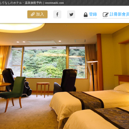
しのホテル・温泉旅館予約｜omotenashi.com
加入
登錄
註冊新會