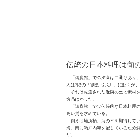
伝統の日本料理は旬
「鴻朧館」での夕食は二通りあり、
人は2階の「割烹 弓張月」に赴くが
それは厳選された近隣の土地素材を
逸品ばかりだ。
「鴻朧館」では伝統的な日本料理の
高い質を求めている。
例えば場所柄、海の幸を期待してい
海、南に瀬戸内海を配しているため
だ。