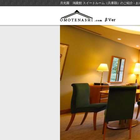
月光園 鴻朧館 スイートルーム（兵庫縣）のご紹介 - おもてな