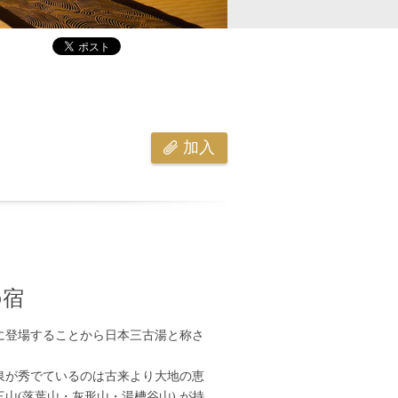
加入
の宿
に登場することから日本三古湯と称さ
泉が秀でているのは古来より大地の恵
山(落葉山・灰形山・湯槽谷山) が持