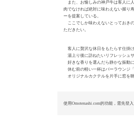
また、お愉しみの神戸牛は客人に人
肉でなければ絶対に味わえない握り
ーを提案している。
ここでしか味わえないとっておきの
ただきたい。
客人に贅沢な休日をもたらす仕掛け
湯上り後に訪ねたいリフレッシュサ
好きな香りを選んだら静かな振動に
休む前の軽い一杯はバーラウンジ「
オリジナルカクテルを片手に窓を眺
使用Omotenashi.com的功能，需先