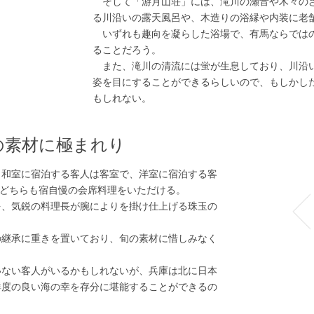
そして「游月山荘」には、滝川の瀬音や木々の
る川沿いの露天風呂や、木造りの浴縁や内装に老
いずれも趣向を凝らした浴場で、有馬ならでは
ることだろう。
また、滝川の清流には蛍が生息しており、川沿
姿を目にすることができるらしいので、もしかし
もしれない。
の素材に極まれり
和室に宿泊する客人は客室で、洋室に宿泊する客
、どちらも宿自慢の会席料理をいただける。
、気鋭の料理長が腕によりを掛け仕上げる珠玉の
継承に重きを置いており、旬の素材に惜しみなく
ない客人がいるかもしれないが、兵庫は北に日本
鮮度の良い海の幸を存分に堪能することができるの