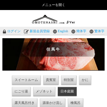
メニューを開く
おもてなしのホテル・温泉旅館予約｜omotenashi.com
ログイン
新規会員登録
English
簡体字
繁体字
但馬牛
スイートルーム
貴賓室
特別室
かに
にごり湯
メゾネット
日本庭園
露天風呂付き
源泉かけ流し
檜風呂