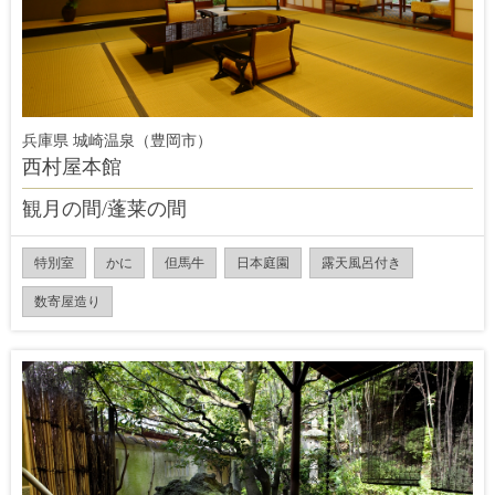
兵庫県 城崎温泉（豊岡市）
西村屋本館
観月の間/蓬莱の間
特別室
かに
但馬牛
日本庭園
露天風呂付き
数寄屋造り