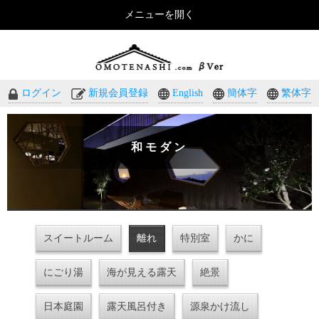
メニューを開く
おもてなしのホテル・温泉旅館予約｜omotenashi.com
ログイン
新規会員登録
English
簡体字
繁体字
和モダン
スイートルーム
離れ
特別室
かに
にごり湯
海が見える露天
絶景
日本庭園
露天風呂付き
源泉かけ流し