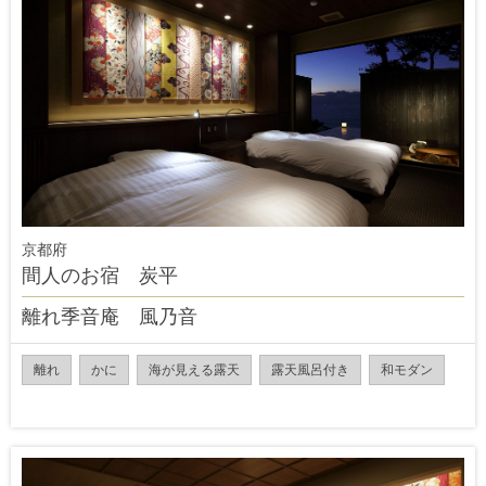
京都府
間人のお宿 炭平
離れ季音庵 風乃音
離れ
かに
海が見える露天
露天風呂付き
和モダン