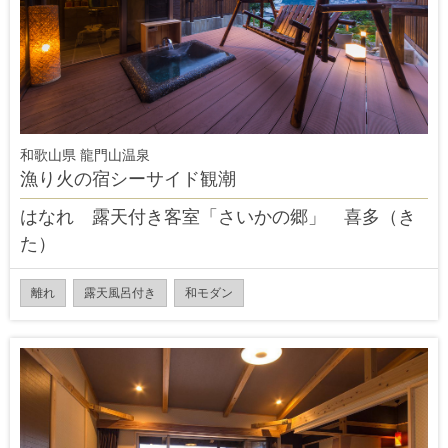
和歌山県 龍門山温泉
漁り火の宿シーサイド観潮
はなれ 露天付き客室「さいかの郷」 喜多（き
た）
離れ
露天風呂付き
和モダン