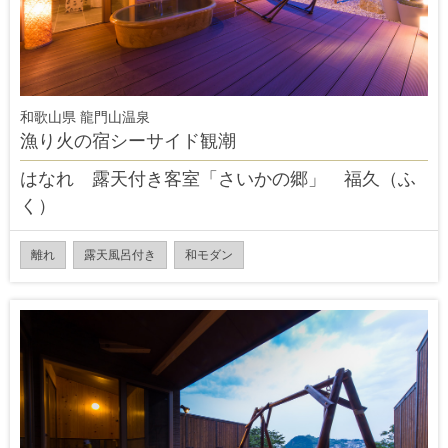
和歌山県 龍門山温泉
漁り火の宿シーサイド観潮
はなれ 露天付き客室「さいかの郷」 福久（ふ
く）
離れ
露天風呂付き
和モダン