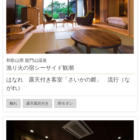
和歌山県 龍門山温泉
漁り火の宿シーサイド観潮
はなれ 露天付き客室「さいかの郷」 流行（な
がれ）
離れ
露天風呂付き
和モダン