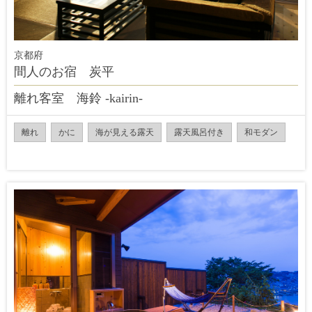
京都府
間人のお宿 炭平
離れ客室 海鈴 -kairin-
離れ
かに
海が見える露天
露天風呂付き
和モダン