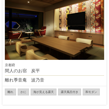
京都府
間人のお宿 炭平
離れ季音庵 波乃音
離れ
かに
海が見える露天
露天風呂付き
和モダン