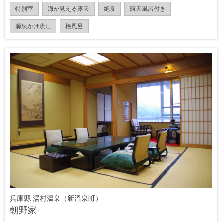
特別室
海が見える露天
絶景
露天風呂付き
源泉かけ流し
檜風呂
兵庫縣 湯村溫泉（新溫泉町）
朝野家