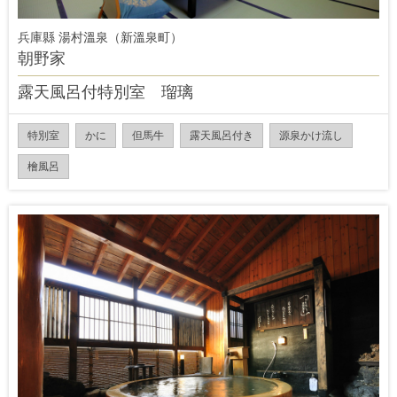
兵庫縣 湯村溫泉（新溫泉町）
朝野家
露天風呂付特別室 瑠璃
特別室
かに
但馬牛
露天風呂付き
源泉かけ流し
檜風呂