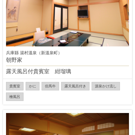
兵庫縣 湯村溫泉（新溫泉町）
朝野家
露天風呂付貴賓室 紺瑠璃
貴賓室
かに
但馬牛
露天風呂付き
源泉かけ流し
檜風呂