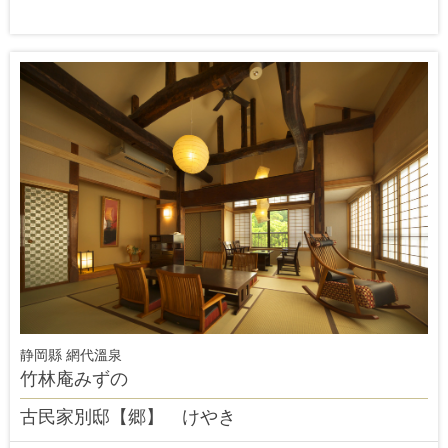
静岡縣 網代溫泉
竹林庵みずの
古民家別邸【郷】 けやき