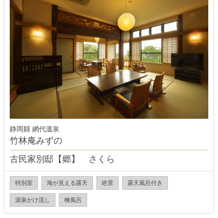
静岡縣 網代溫泉
竹林庵みずの
古民家別邸【郷】 さくら
特別室
海が見える露天
絶景
露天風呂付き
源泉かけ流し
檜風呂