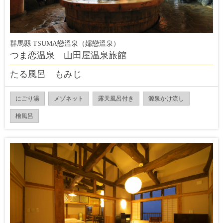
群馬縣 TSUMA戀溫泉（嬬戀溫泉）
つま恋温泉 山田屋温泉旅館
たる風呂 もみじ
にごり湯
メゾネット
露天風呂付き
源泉かけ流し
檜風呂