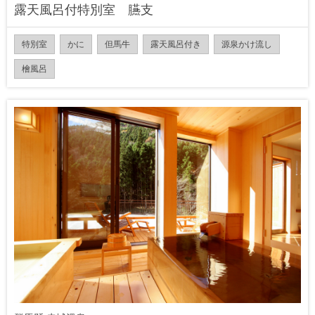
露天風呂付特別室 臙支
特別室
かに
但馬牛
露天風呂付き
源泉かけ流し
檜風呂