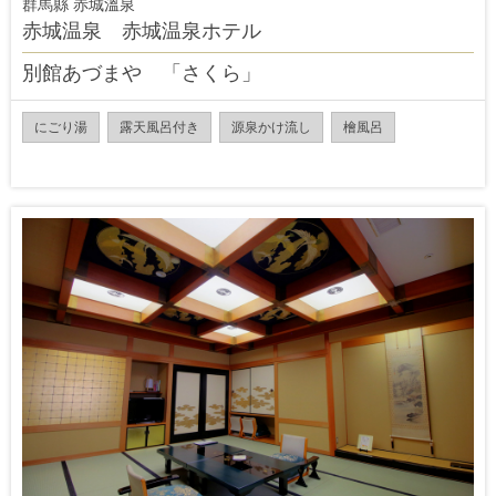
群馬縣 赤城溫泉
赤城温泉 赤城温泉ホテル
別館あづまや 「さくら」
にごり湯
露天風呂付き
源泉かけ流し
檜風呂