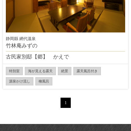
静岡縣 網代溫泉
竹林庵みずの
古民家別邸【郷】 かえで
特別室
海が見える露天
絶景
露天風呂付き
源泉かけ流し
檜風呂
1