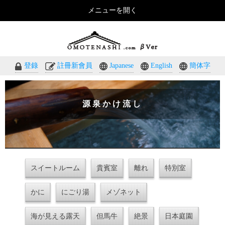
メニューを開く
おもてなしのホテル・温泉旅館予約｜omotenashi.com
登錄
註冊新會員
Japanese
English
簡体字
源泉かけ流し
スイートルーム
貴賓室
離れ
特別室
かに
にごり湯
メゾネット
海が見える露天
但馬牛
絶景
日本庭園