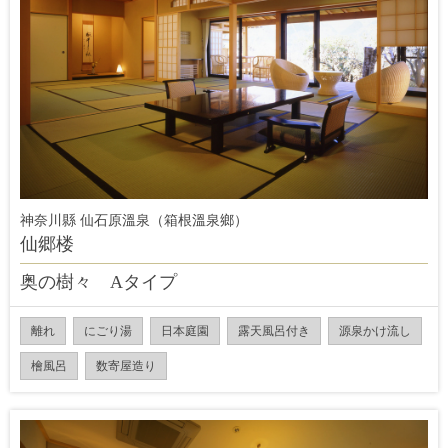
神奈川縣 仙石原溫泉（箱根溫泉鄉）
仙郷楼
奥の樹々 Aタイプ
離れ
にごり湯
日本庭園
露天風呂付き
源泉かけ流し
檜風呂
数寄屋造り