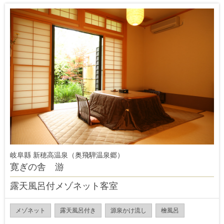
岐阜縣 新穂高温泉（奥飛騨温泉郷）
寛ぎの舎 游
露天風呂付メゾネット客室
メゾネット
露天風呂付き
源泉かけ流し
檜風呂