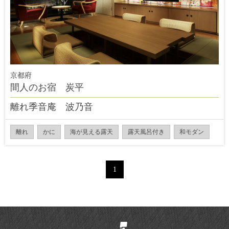
京都府
間人のお宿 炭平
離れ季音庵 波乃音
離れ
かに
海が見える露天
露天風呂付き
和モダン
1