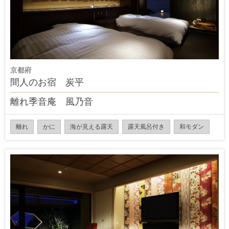
京都府
間人のお宿 炭平
離れ季音庵 風乃音
離れ
かに
海が見える露天
露天風呂付き
和モダン