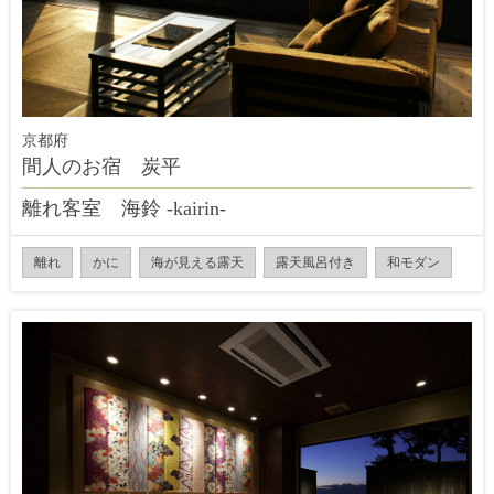
京都府
間人のお宿 炭平
離れ客室 海鈴 -kairin-
離れ
かに
海が見える露天
露天風呂付き
和モダン