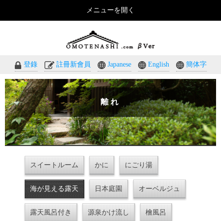
メニューを開く
おもてなしのホテル・温泉旅館予約｜omotenashi.com
登錄
註冊新會員
Japanese
English
簡体字
離れ
スイートルーム
かに
にごり湯
海が見える露天
日本庭園
オーベルジュ
露天風呂付き
源泉かけ流し
檜風呂