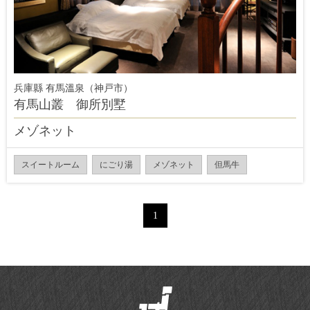
兵庫縣 有馬溫泉（神戸市）
有馬山叢 御所別墅
メゾネット
スイートルーム
にごり湯
メゾネット
但馬牛
1