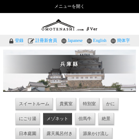
メニューを開く
おもてなしのホテル・温泉旅館予約｜omotenashi.com
登錄
註冊新會員
Japanese
English
簡体字
兵庫縣
スイートルーム
貴賓室
特別室
かに
にごり湯
メゾネット
但馬牛
絶景
日本庭園
露天風呂付き
源泉かけ流し