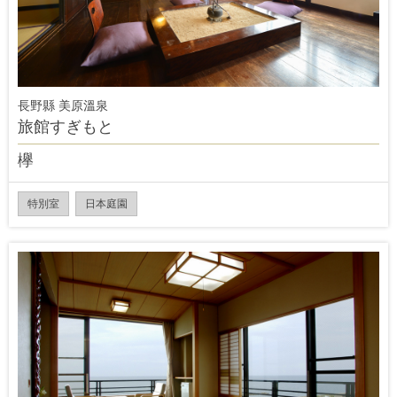
長野縣 美原溫泉
旅館すぎもと
欅
特別室
日本庭園