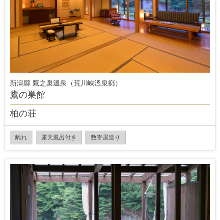
新潟縣 鷹之巢溫泉（荒川峽溫泉鄉）
鷹の巣館
柏の荘
離れ
露天風呂付き
数寄屋造り