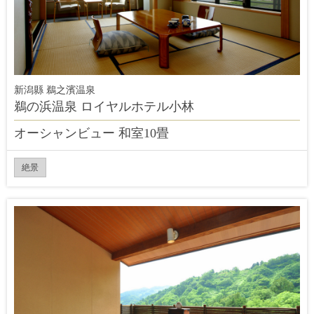
新潟縣 鵜之濱温泉
鵜の浜温泉 ロイヤルホテル小林
オーシャンビュー 和室10畳
絶景