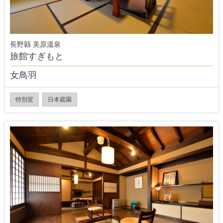
長野縣 美原溫泉
旅館すぎもと
女鳥羽
特別室
日本庭園