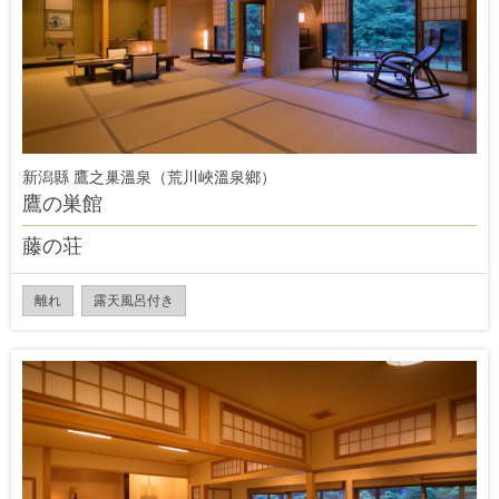
新潟縣 鷹之巢溫泉（荒川峽溫泉鄉）
鷹の巣館
藤の荘
離れ
露天風呂付き