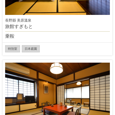
長野縣 美原溫泉
旅館すぎもと
乗鞍
特別室
日本庭園