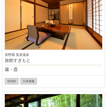
長野縣 美原溫泉
旅館すぎもと
霧・霞
特別室
日本庭園