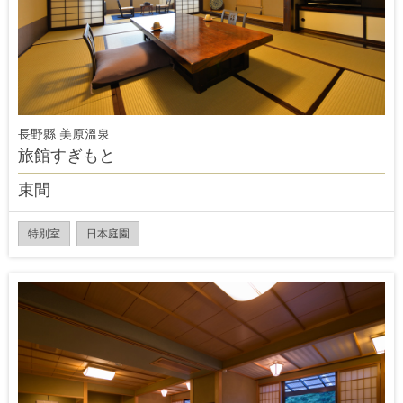
長野縣 美原溫泉
旅館すぎもと
束間
特別室
日本庭園