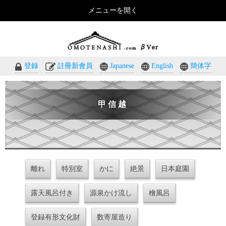
メニューを開く
おもてなしのホテル・温泉旅館予約｜omotenashi.com
登錄
註冊新會員
Japanese
English
簡体字
甲信越
離れ
特別室
かに
絶景
日本庭園
露天風呂付き
源泉かけ流し
檜風呂
登録有形文化財
数寄屋造り