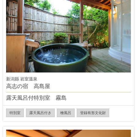
新潟縣 岩室溫泉
高志の宿 高島屋
露天風呂付特別室 霧島
特別室
露天風呂付き
檜風呂
登録有形文化財