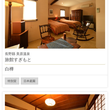
長野縣 美原溫泉
旅館すぎもと
白樺
特別室
日本庭園