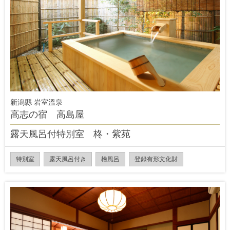
新潟縣 岩室溫泉
高志の宿 高島屋
露天風呂付特別室 柊・紫苑
特別室
露天風呂付き
檜風呂
登録有形文化財