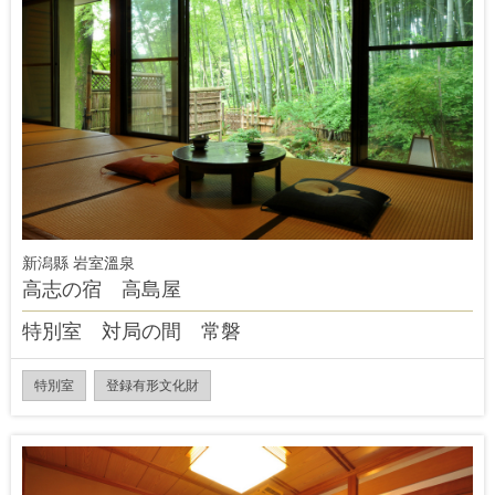
新潟縣 岩室溫泉
高志の宿 高島屋
特別室 対局の間 常磐
特別室
登録有形文化財