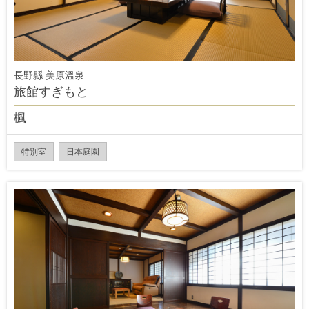
長野縣 美原溫泉
旅館すぎもと
楓
特別室
日本庭園