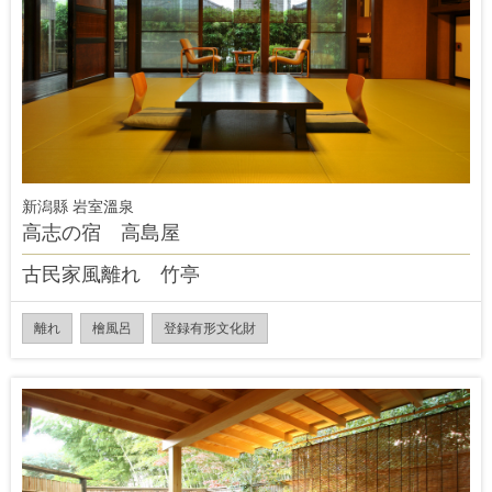
新潟縣 岩室溫泉
高志の宿 高島屋
古民家風離れ 竹亭
離れ
檜風呂
登録有形文化財