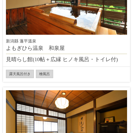
新潟縣 蓬平溫泉
よもぎひら温泉 和泉屋
見晴らし館(10帖＋広縁 ヒノキ風呂・トイレ付)
露天風呂付き
檜風呂