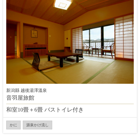
新潟縣 越後湯澤溫泉
音羽屋旅館
和室10畳＋6畳 バストイレ付き
かに
源泉かけ流し