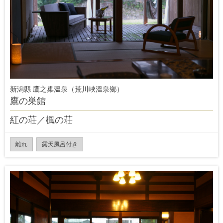
新潟縣 鷹之巢溫泉（荒川峽溫泉鄉）
鷹の巣館
紅の荘／楓の荘
離れ
露天風呂付き