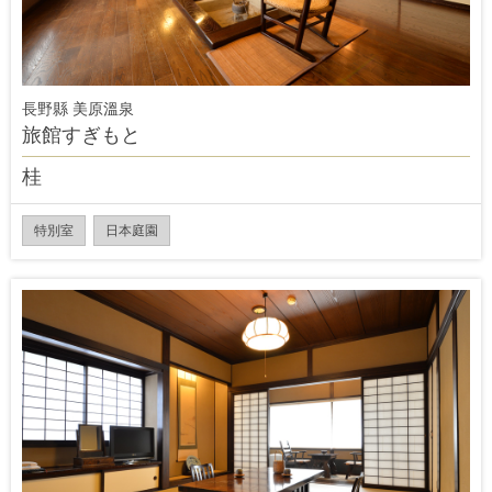
長野縣 美原溫泉
旅館すぎもと
桂
特別室
日本庭園