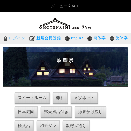
メニューを開く
おもてなしのホテル・温泉旅館予約｜omotenashi.com
ログイン
新規会員登録
English
簡体字
繁体字
岐阜県
スイートルーム
離れ
メゾネット
日本庭園
露天風呂付き
源泉かけ流し
檜風呂
和モダン
数寄屋造り