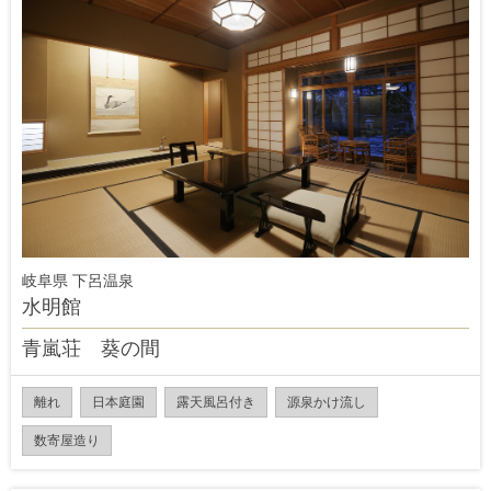
岐阜県 下呂温泉
水明館
青嵐荘 葵の間
離れ
日本庭園
露天風呂付き
源泉かけ流し
数寄屋造り