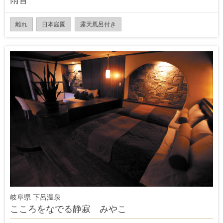
雨音
離れ
日本庭園
露天風呂付き
岐阜県 下呂温泉
こころをなでる静寂 みやこ