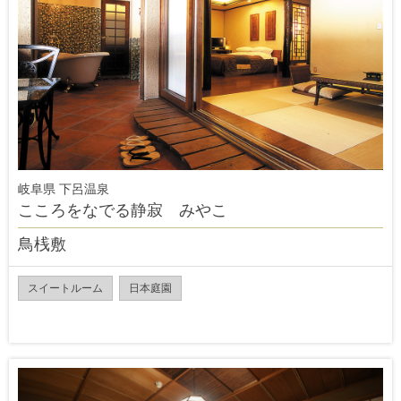
岐阜県 下呂温泉
こころをなでる静寂 みやこ
鳥桟敷
スイートルーム
日本庭園