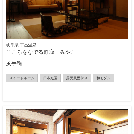
岐阜県 下呂温泉
こころをなでる静寂 みやこ
風手鞠
スイートルーム
日本庭園
露天風呂付き
和モダン