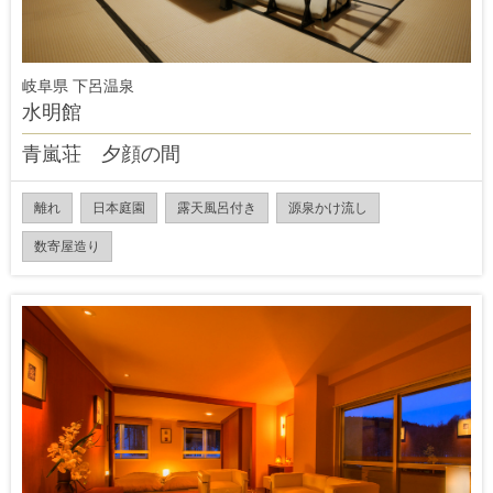
岐阜県 下呂温泉
水明館
青嵐荘 夕顔の間
離れ
日本庭園
露天風呂付き
源泉かけ流し
数寄屋造り