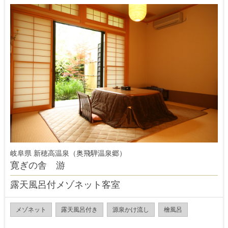
岐阜県 新穂高温泉（奥飛騨温泉郷）
寛ぎの舎 游
露天風呂付メゾネット客室
メゾネット
露天風呂付き
源泉かけ流し
檜風呂