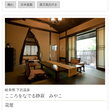
離れ
日本庭園
露天風呂付き
岐阜県 下呂温泉
こころをなでる静寂 みやこ
花筐