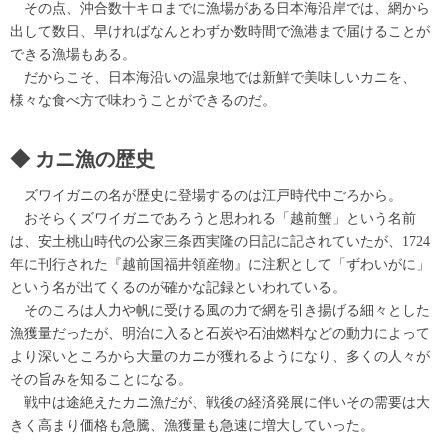
その点、沖合数十キロまでに漁場がある日本海沿岸では、網から
出して数日、早ければなんとわずか数時間で漁港まで届けることが
できる漁場もある。
だからこそ、日本海沿いの温泉地では新鮮で美味しいカニを、
様々な食べ方で味わうことができるのだ。
カニ漁の歴史
ズワイガニの名が歴史に登場するのは江戸時代中ごろから。
おそらくズワイガニであろうと思われる「越前蟹」という名前
は、安土桃山時代の公家三条西実隆の日記に記されていたが、1724
年に刊行された『越前国福井領産物』に注釈として「ずわいがに」
という名が出てくるのが確かな記録といわれている。
そのころは人力や帆に受ける風の力で網を引き揚げる細々とした
漁獲量だったが、明治に入ると石炭や石油燃料などの動力によって
より深いところから大量のカニが獲れるようになり、多くの人々が
その旨みを知ることになる。
戦中は途絶えたカニ漁だが、戦後の経済発展に伴いその需要は大
きく高まり価格も急騰、漁獲量も急速に増大していった。