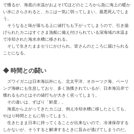
で獲るが、海底の水温がおよそ1℃ほどのところから急に海上の暖か
い水にさらされると、カニは一気に弱ってしまい、最悪死んでしま
う。
そうなると味が落ちる上に値打ちも下がってしまうので、引き揚
げられたカニはすぐさま漁船に備え付けられている深海域の水温ま
で冷却された海水水槽に移される。
そして生きたままセリにかけられ、皆さんのところに届けられる
ことになる。
時間との闘い
ズワイガニは日本海以外にも、北太平洋、オホーツク海、ベーリ
ング海峡にも生息しており、多く漁獲されているが、日本海沿岸で
獲れるものとはその値打ちが大きく劣ってしまう。
その違いは、ずばり「鮮度」。
海底から上がってきたカニは、例え冷却水槽に移したとしても、
やはり時間とともに弱ってしまう。
生きたまま日本に持ってくることが出来ないので、冷凍保存する
しかないが、そうすると解凍するときに旨みが逃げてしまうのだ。