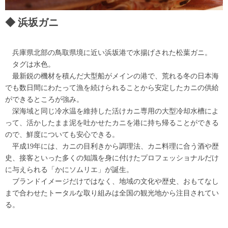
浜坂ガニ
兵庫県北部の鳥取県境に近い浜坂港で水揚げされた松葉ガニ。
タグは水色。
最新鋭の機材を積んだ大型船がメインの港で、荒れる冬の日本海
でも数日間にわたって漁を続けられることから安定したカニの供給
ができるところが強み。
深海域と同じ冷水温を維持した活けカニ専用の大型冷却水槽によ
って、活かしたまま泥を吐かせたカニを港に持ち帰ることができる
ので、鮮度についても安心できる。
平成19年には、カニの目利きから調理法、カニ料理に合う酒や歴
史、接客といった多くの知識を身に付けたプロフェッショナルだけ
に与えられる「かにソムリエ」が誕生。
ブランドイメージだけではなく、地域の文化や歴史、おもてなし
まで合わせたトータルな取り組みは全国の観光地から注目されてい
る。