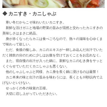
カニすき・カニしゃぶ
寒い冬だからこそ味わいたいカニすき。
新鮮な活けガニと地場の野菜の旨みが混然と交わったカニすきの
美味しさはまさに絶品。
身が赤くなったらカニは食べごろなので、熱々の滋味を心ゆくま
で味わって欲しい。
ただ、食後の愉しみ、カニのエキスが一杯しみ込んだ出汁でいた
だく雑炊の分のために少しはお腹を空けておくことをお忘れなく。
また、宿自慢の出汁が入った鍋に、新鮮なカニのむき身をサッと
くぐらせていただくカニしゃぶも悪くない。
他のしゃぶしゃぶと同様、カニ身を長く鍋に浸けるのは厳禁！
カニ本来の味と出汁の旨みを味わうには、長くとも10秒以内で上
げないといけない。
せっかくの冬の味覚の王様。
大切に召し上がっていただきたい。