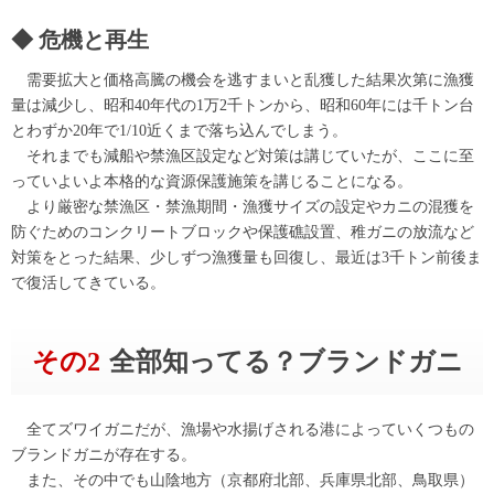
危機と再生
需要拡大と価格高騰の機会を逃すまいと乱獲した結果次第に漁獲
量は減少し、昭和40年代の1万2千トンから、昭和60年には千トン台
とわずか20年で1/10近くまで落ち込んでしまう。
それまでも減船や禁漁区設定など対策は講じていたが、ここに至
っていよいよ本格的な資源保護施策を講じることになる。
より厳密な禁漁区・禁漁期間・漁獲サイズの設定やカニの混獲を
防ぐためのコンクリートブロックや保護礁設置、稚ガニの放流など
対策をとった結果、少しずつ漁獲量も回復し、最近は3千トン前後ま
で復活してきている。
その2
全部知ってる？ブランドガニ
全てズワイガニだが、漁場や水揚げされる港によっていくつもの
ブランドガニが存在する。
また、その中でも山陰地方（京都府北部、兵庫県北部、鳥取県）