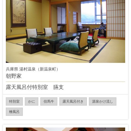
兵庫県 湯村温泉（新温泉町）
朝野家
露天風呂付特別室 臙支
特別室
かに
但馬牛
露天風呂付き
源泉かけ流し
檜風呂