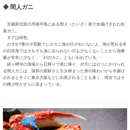
間人ガニ
京都府北部の丹後半島にある間人（たいざ）港で水揚げされた松
葉ガニ。
タグは緑色。
わずか5隻の小型船でしかカニ漁が許されいない上、海が荒れる冬
の日本海ではそもそも漁に出られない日も少なくないことから漁獲
量が非常に少なく、「幻のカニ」ともいわれている。
経ヶ岬沖の漁場から日帰りで港に帰り、夕方にはセリにかけられ
る間人ガニは、抜群の新鮮さと引き締まった身の味わいから水揚げ
されるとすぐに東京大阪などに出荷されることも多く、現在ではそ
の稀少性がさらに高まっている。