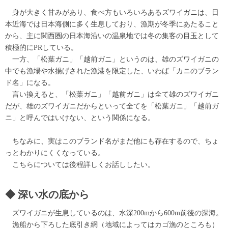
身が大きく甘みがあり、食べ方もいろいろあるズワイガニは、日
本近海では日本海側に多く生息しており、漁期が冬季にあたること
から、主に関西圏の日本海沿いの温泉地では冬の集客の目玉として
積極的にPRしている。
一方、「松葉ガニ」「越前ガニ」というのは、雄のズワイガニの
中でも漁場や水揚げされた漁港を限定した、いわば「カニのブラン
ド名」になる。
言い換えると、「松葉ガニ」「越前ガニ」は全て雄のズワイガニ
だが、雄のズワイガニだからといって全てを「松葉ガニ」「越前ガ
ニ」と呼んではいけない、という関係になる。
ちなみに、実はこのブランド名がまだ他にも存在するので、ちょ
っとわかりにくくなっている。
こちらについては後程詳しくお話ししたい。
深い水の底から
ズワイガニが生息しているのは、水深200mから600m前後の深海。
漁船から下ろした底引き網（地域によってはカゴ漁のところも）