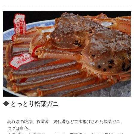
とっとり松葉ガニ
鳥取県の境港、賀露港、網代港などで水揚げされた松葉ガニ。
タグは白色。