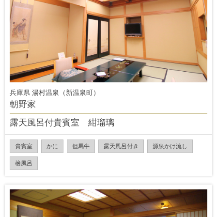
兵庫県 湯村温泉（新温泉町）
朝野家
露天風呂付貴賓室 紺瑠璃
貴賓室
かに
但馬牛
露天風呂付き
源泉かけ流し
檜風呂