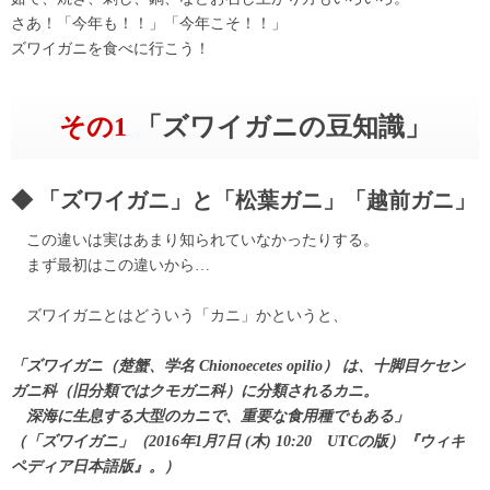
さあ！「今年も！！」「今年こそ！！」
ズワイガニを食べに行こう！
その1
「ズワイガニの豆知識」
「ズワイガニ」と「松葉ガニ」「越前ガニ」
この違いは実はあまり知られていなかったりする。
まず最初はこの違いから…
ズワイガニとはどういう「カニ」かというと、
「ズワイガニ（楚蟹、学名 Chionoecetes opilio） は、十脚目ケセン
ガニ科（旧分類ではクモガニ科）に分類されるカニ。
深海に生息する大型のカニで、重要な食用種でもある」
（「ズワイガニ」（2016年1月7日 (木) 10:20 UTCの版）『ウィキ
ペディア日本語版』。）