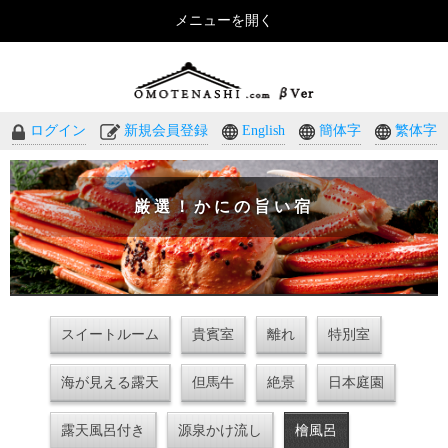
メニューを開く
おもてなしのホテル・温泉旅館予約｜omotenashi.com
ログイン
新規会員登録
English
簡体字
繁体字
厳選！かにの旨い宿
スイートルーム
貴賓室
離れ
特別室
海が見える露天
但馬牛
絶景
日本庭園
露天風呂付き
源泉かけ流し
檜風呂