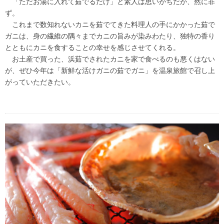
「ただお湯に入れて茹でるだけ」と素人は思いがちだが、然に非
ず。
これまで数知れないカニを茹でてきた料理人の手にかかった茹で
ガニは、身の繊維の隅々までカニの旨みが染みわたり、独特の香り
とともにカニを食することの幸せを感じさせてくれる。
お土産で買った、浜茹でされたカニを家で食べるのも悪くはない
が、ぜひ今年は「新鮮な活けガニの茹でガニ」を温泉旅館で召し上
がっていただきたい。