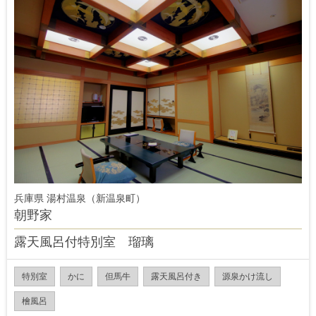
兵庫県 湯村温泉（新温泉町）
朝野家
露天風呂付特別室 瑠璃
特別室
かに
但馬牛
露天風呂付き
源泉かけ流し
檜風呂