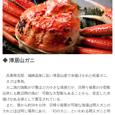
津居山ガニ
兵庫県北部、城崎温泉に近い津居山港で水揚げされた松葉ガニ。
タグは青色。
カニ漁の漁船が15隻ほどの小さな漁港だが、日帰り操業の小型船
以外にも数日間の漁が 可能な大型船もあることから、安定した水
揚げがある港として重宝されている。
また、港から約50キロ沖、日帰り操業が可能な漁場は間人ガニの
それとほぼ同じ場所にあり、「幻のカニ」といわれる間人ガニと同