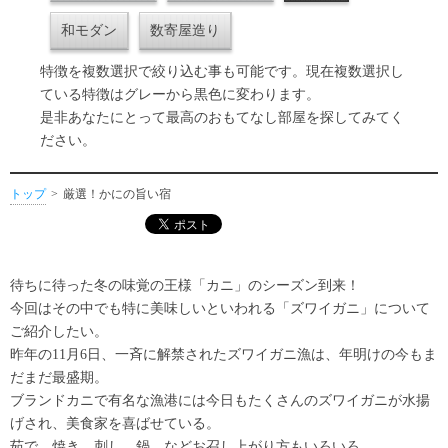
和モダン
数寄屋造り
特徴を複数選択で絞り込む事も可能です。現在複数選択し
ている特徴はグレーから黒色に変わります。
是非あなたにとって最高のおもてなし部屋を探してみてく
ださい。
トップ
厳選！かにの旨い宿
待ちに待った冬の味覚の王様「カニ」のシーズン到来！
今回はその中でも特に美味しいといわれる「ズワイガニ」について
ご紹介したい。
昨年の11月6日、一斉に解禁されたズワイガニ漁は、年明けの今もま
だまだ最盛期。
ブランドカニで有名な漁港には今日もたくさんのズワイガニが水揚
げされ、美食家を喜ばせている。
茹で、焼き、刺し、鍋、などお召し上がり方もいろいろ。