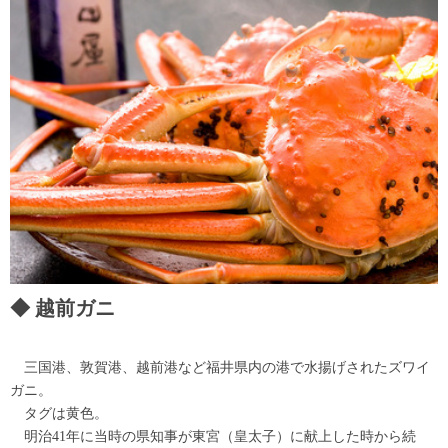
越前ガニ
三国港、敦賀港、越前港など福井県内の港で水揚げされたズワイ
ガニ。
タグは黄色。
明治41年に当時の県知事が東宮（皇太子）に献上した時から続