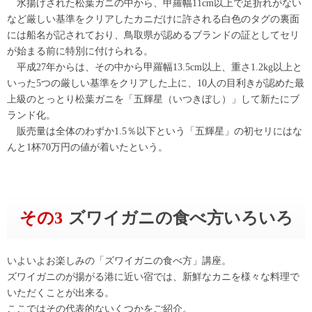
水揚げされた松葉ガニの中から、甲羅幅11cm以上で足折れがない
など厳しい基準をクリアしたカニだけに許される白色のタグの裏面
には船名が記されており、鳥取県が認めるブランドの証としてセリ
が始まる前に特別に付けられる。
平成27年からは、その中から甲羅幅13.5cm以上、重さ1.2kg以上と
いった5つの厳しい基準をクリアした上に、10人の目利きが認めた最
上級のとっとり松葉ガニを「五輝星（いつきぼし）」して新たにブ
ランド化。
販売量は全体のわずか1.5％以下という「五輝星」の初セリにはな
んと1杯70万円の値が着いたという。
その3
ズワイガニの食べ方いろいろ
いよいよお楽しみの「ズワイガニの食べ方」講座。
ズワイガニのが揚がる港に近い宿では、新鮮なカニを様々な料理で
いただくことが出来る。
ここではその代表的ないくつかをご紹介。