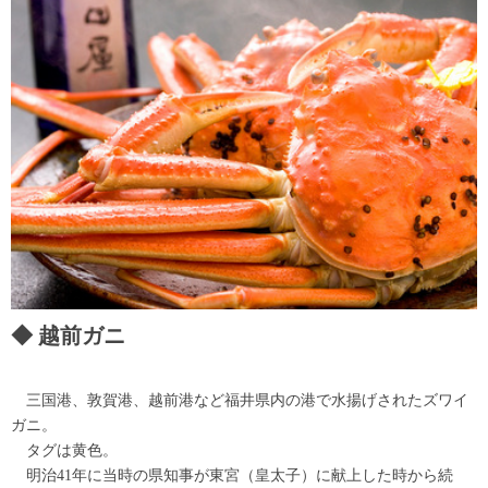
越前ガニ
三国港、敦賀港、越前港など福井県内の港で水揚げされたズワイ
ガニ。
タグは黄色。
明治41年に当時の県知事が東宮（皇太子）に献上した時から続