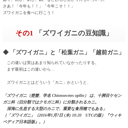
さあ！「今年も！！」「今年こそ！！」
ズワイガニを食べに行こう！
その1
「ズワイガニの豆知識」
「ズワイガニ」と「松葉ガニ」「越前ガニ」
この違いは実はあまり知られていなかったりする。
まず最初はこの違いから…
ズワイガニとはどういう「カニ」かというと、
「ズワイガニ（楚蟹、学名 Chionoecetes opilio） は、十脚目ケセン
ガニ科（旧分類ではクモガニ科）に分類されるカニ。
深海に生息する大型のカニで、重要な食用種でもある」
（「ズワイガニ」（2016年1月7日 (木) 10:20 UTCの版）『ウィキ
ペディア日本語版』。）