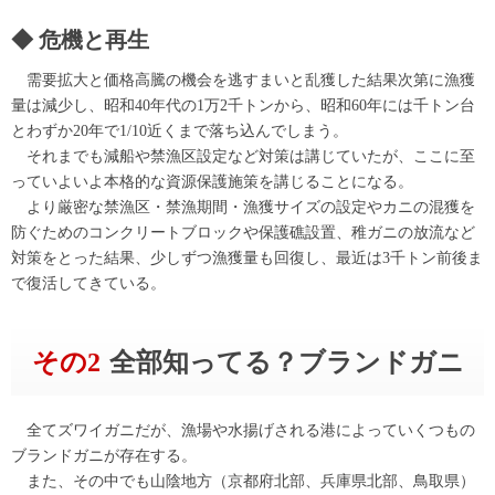
危機と再生
需要拡大と価格高騰の機会を逃すまいと乱獲した結果次第に漁獲
量は減少し、昭和40年代の1万2千トンから、昭和60年には千トン台
とわずか20年で1/10近くまで落ち込んでしまう。
それまでも減船や禁漁区設定など対策は講じていたが、ここに至
っていよいよ本格的な資源保護施策を講じることになる。
より厳密な禁漁区・禁漁期間・漁獲サイズの設定やカニの混獲を
防ぐためのコンクリートブロックや保護礁設置、稚ガニの放流など
対策をとった結果、少しずつ漁獲量も回復し、最近は3千トン前後ま
で復活してきている。
その2
全部知ってる？ブランドガニ
全てズワイガニだが、漁場や水揚げされる港によっていくつもの
ブランドガニが存在する。
また、その中でも山陰地方（京都府北部、兵庫県北部、鳥取県）