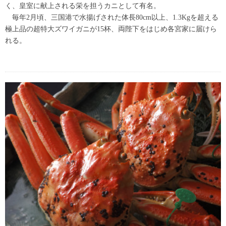
く、皇室に献上される栄を担うカニとして有名。
毎年2月頃、三国港で水揚げされた体長80cm以上、1.3Kgを超える
極上品の超特大ズワイガニが15杯、両陛下をはじめ各宮家に届けら
れる。