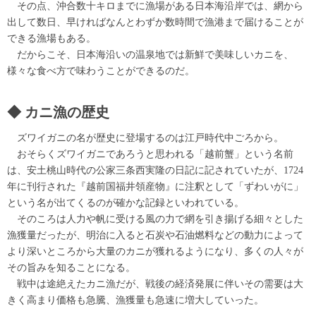
その点、沖合数十キロまでに漁場がある日本海沿岸では、網から
出して数日、早ければなんとわずか数時間で漁港まで届けることが
できる漁場もある。
だからこそ、日本海沿いの温泉地では新鮮で美味しいカニを、
様々な食べ方で味わうことができるのだ。
カニ漁の歴史
ズワイガニの名が歴史に登場するのは江戸時代中ごろから。
おそらくズワイガニであろうと思われる「越前蟹」という名前
は、安土桃山時代の公家三条西実隆の日記に記されていたが、1724
年に刊行された『越前国福井領産物』に注釈として「ずわいがに」
という名が出てくるのが確かな記録といわれている。
そのころは人力や帆に受ける風の力で網を引き揚げる細々とした
漁獲量だったが、明治に入ると石炭や石油燃料などの動力によって
より深いところから大量のカニが獲れるようになり、多くの人々が
その旨みを知ることになる。
戦中は途絶えたカニ漁だが、戦後の経済発展に伴いその需要は大
きく高まり価格も急騰、漁獲量も急速に増大していった。