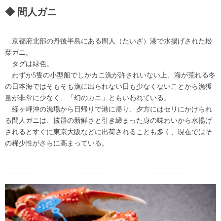
間人ガニ
京都府北部の丹後半島にある間人（たいざ）港で水揚げされた松
葉ガニ。
タグは緑色。
わずか5隻の小型船でしかカニ漁が許されいない上、海が荒れる冬
の日本海ではそもそも漁に出られない日も少なくないことから漁獲
量が非常に少なく、「幻のカニ」ともいわれている。
経ヶ岬沖の漁場から日帰りで港に帰り、夕方にはセリにかけられ
る間人ガニは、抜群の新鮮さと引き締まった身の味わいから水揚げ
されるとすぐに東京大阪などに出荷されることも多く、現在ではそ
の稀少性がさらに高まっている。