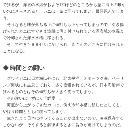
で獲るが、海底の水温がおよそ1℃ほどのところから急に海上の暖か
い水にさらされると、カニは一気に弱ってしまい、最悪死んでしま
う。
そうなると味が落ちる上に値打ちも下がってしまうので、引き揚
げられたカニはすぐさま漁船に備え付けられている深海域の水温ま
で冷却された海水水槽に移される。
そして生きたままセリにかけられ、皆さんのところに届けられる
ことになる。
時間との闘い
ズワイガニは日本海以外にも、北太平洋、オホーツク海、ベーリ
ング海峡にも生息しており、多く漁獲されているが、日本海沿岸で
獲れるものとはその値打ちが大きく劣ってしまう。
その違いは、ずばり「鮮度」。
海底から上がってきたカニは、例え冷却水槽に移したとしても、
やはり時間とともに弱ってしまう。
生きたまま日本に持ってくることが出来ないので、冷凍保存する
しかないが、そうすると解凍するときに旨みが逃げてしまうのだ。