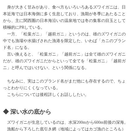
身が大きく甘みがあり、食べ方もいろいろあるズワイガニは、日
本近海では日本海側に多く生息しており、漁期が冬季にあたること
から、主に関西圏の日本海沿いの温泉地では冬の集客の目玉として
積極的にPRしている。
一方、「松葉ガニ」「越前ガニ」というのは、雄のズワイガニの
中でも漁場や水揚げされた漁港を限定した、いわば「カニのブラン
ド名」になる。
言い換えると、「松葉ガニ」「越前ガニ」は全て雄のズワイガニ
だが、雄のズワイガニだからといって全てを「松葉ガニ」「越前ガ
ニ」と呼んではいけない、という関係になる。
ちなみに、実はこのブランド名がまだ他にも存在するので、ちょ
っとわかりにくくなっている。
こちらについては後程詳しくお話ししたい。
深い水の底から
ズワイガニが生息しているのは、水深200mから600m前後の深海。
漁船から下ろした底引き網（地域によってはカゴ漁のところも）