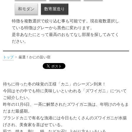
和モダン
数寄屋造り
特徴を複数選択で絞り込む事も可能です。現在複数選択し
ている特徴はグレーから黒色に変わります。
是非あなたにとって最高のおもてなし部屋を探してみてく
ださい。
トップ
厳選！かにの旨い宿
待ちに待った冬の味覚の王様「カニ」のシーズン到来！
今回はその中でも特に美味しいといわれる「ズワイガニ」について
ご紹介したい。
昨年の11月6日、一斉に解禁されたズワイガニ漁は、年明けの今もま
だまだ最盛期。
ブランドカニで有名な漁港には今日もたくさんのズワイガニが水揚
げされ、美食家を喜ばせている。
茹で、焼き、刺し、鍋、などお召し上がり方もいろいろ。