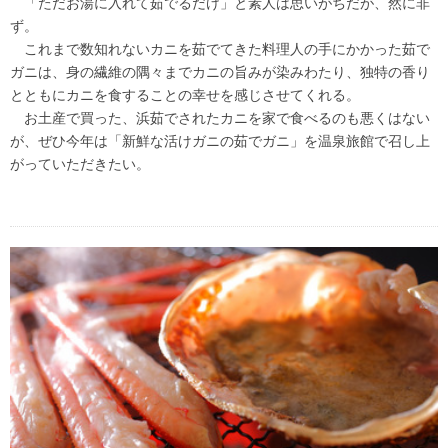
「ただお湯に入れて茹でるだけ」と素人は思いがちだが、然に非
ず。
これまで数知れないカニを茹でてきた料理人の手にかかった茹で
ガニは、身の繊維の隅々までカニの旨みが染みわたり、独特の香り
とともにカニを食することの幸せを感じさせてくれる。
お土産で買った、浜茹でされたカニを家で食べるのも悪くはない
が、ぜひ今年は「新鮮な活けガニの茹でガニ」を温泉旅館で召し上
がっていただきたい。