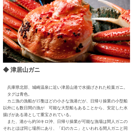
津居山ガニ
兵庫県北部、城崎温泉に近い津居山港で水揚げされた松葉ガニ。
タグは青色。
カニ漁の漁船が15隻ほどの小さな漁港だが、日帰り操業の小型船
以外にも数日間の漁が 可能な大型船もあることから、安定した水
揚げがある港として重宝されている。
また、港から約50キロ沖、日帰り操業が可能な漁場は間人ガニの
それとほぼ同じ場所にあり、「幻のカニ」といわれる間人ガニと同