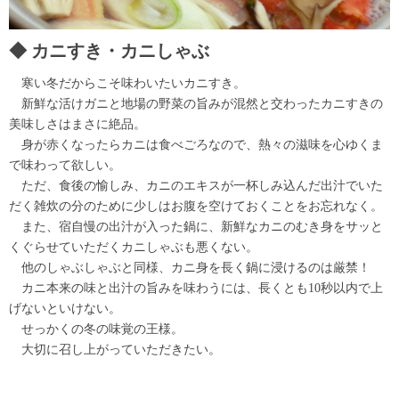
カニすき・カニしゃぶ
寒い冬だからこそ味わいたいカニすき。
新鮮な活けガニと地場の野菜の旨みが混然と交わったカニすきの
美味しさはまさに絶品。
身が赤くなったらカニは食べごろなので、熱々の滋味を心ゆくま
で味わって欲しい。
ただ、食後の愉しみ、カニのエキスが一杯しみ込んだ出汁でいた
だく雑炊の分のために少しはお腹を空けておくことをお忘れなく。
また、宿自慢の出汁が入った鍋に、新鮮なカニのむき身をサッと
くぐらせていただくカニしゃぶも悪くない。
他のしゃぶしゃぶと同様、カニ身を長く鍋に浸けるのは厳禁！
カニ本来の味と出汁の旨みを味わうには、長くとも10秒以内で上
げないといけない。
せっかくの冬の味覚の王様。
大切に召し上がっていただきたい。