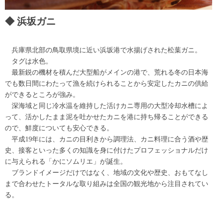
浜坂ガニ
兵庫県北部の鳥取県境に近い浜坂港で水揚げされた松葉ガニ。
タグは水色。
最新鋭の機材を積んだ大型船がメインの港で、荒れる冬の日本海
でも数日間にわたって漁を続けられることから安定したカニの供給
ができるところが強み。
深海域と同じ冷水温を維持した活けカニ専用の大型冷却水槽によ
って、活かしたまま泥を吐かせたカニを港に持ち帰ることができる
ので、鮮度についても安心できる。
平成19年には、カニの目利きから調理法、カニ料理に合う酒や歴
史、接客といった多くの知識を身に付けたプロフェッショナルだけ
に与えられる「かにソムリエ」が誕生。
ブランドイメージだけではなく、地域の文化や歴史、おもてなし
まで合わせたトータルな取り組みは全国の観光地から注目されてい
る。