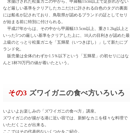
水揚げされた松葉ガニの中から、甲羅幅11cm以上で足折れがない
など厳しい基準をクリアしたカニだけに許される白色のタグの裏面
には船名が記されており、鳥取県が認めるブランドの証としてセリ
が始まる前に特別に付けられる。
平成27年からは、その中から甲羅幅13.5cm以上、重さ1.2kg以上と
いった5つの厳しい基準をクリアした上に、10人の目利きが認めた最
上級のとっとり松葉ガニを「五輝星（いつきぼし）」して新たにブ
ランド化。
販売量は全体のわずか1.5％以下という「五輝星」の初セリにはな
んと1杯70万円の値が着いたという。
その3
ズワイガニの食べ方いろいろ
いよいよお楽しみの「ズワイガニの食べ方」講座。
ズワイガニのが揚がる港に近い宿では、新鮮なカニを様々な料理で
いただくことが出来る。
ここではその代表的ないくつかをご紹介。