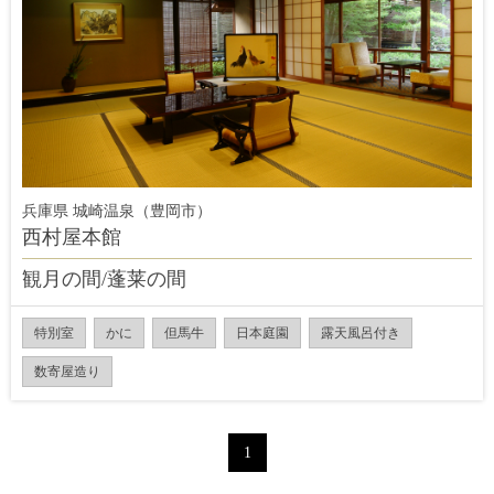
兵庫県 城崎温泉（豊岡市）
西村屋本館
観月の間/蓬莱の間
特別室
かに
但馬牛
日本庭園
露天風呂付き
数寄屋造り
1