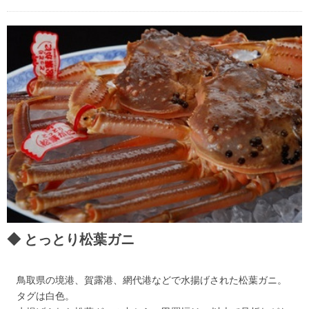
とっとり松葉ガニ
鳥取県の境港、賀露港、網代港などで水揚げされた松葉ガニ。
タグは白色。