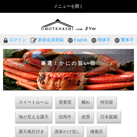
メニューを開く
おもてなしのホテル・温泉旅館予約｜omotenashi.com
ログイン
新規会員登録
English
簡体字
繁体字
厳選！かにの旨い宿
スイートルーム
貴賓室
離れ
特別室
海が見える露天
但馬牛
絶景
日本庭園
露天風呂付き
源泉かけ流し
檜風呂