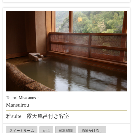
Tottori Misasaonsen
Mansuirou
雅suite 露天風呂付き客室
スイートルーム
かに
日本庭園
源泉かけ流し