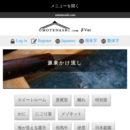
メニューを開く
omotenashi.com
Log in
Register
Japanese
簡体字
繁体字
源泉かけ流し
スイートルーム
貴賓室
離れ
特別室
かに
にごり湯
メゾネット
海が見える露天
但馬牛
絶景
日本庭園