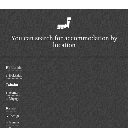
You can search for accommodation by
location
Hokkaido
Hokkaido
Tohoku
Aomori
Miyagi
Kanto
Tochigi
Gunma