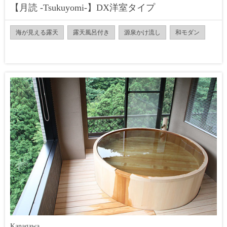
【月読 -Tsukuyomi-】DX洋室タイプ
海が見える露天
露天風呂付き
源泉かけ流し
和モダン
Kanagawa