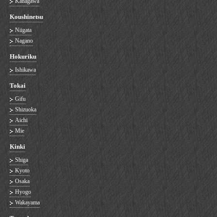
Kanagawa
Koushinetsu
Niigata
Nagano
Hokuriku
Ishikawa
Tokai
Gifu
Shizuoka
Aichi
Mie
Kinki
Shiga
Kyoto
Osaka
Hyogo
Wakayama