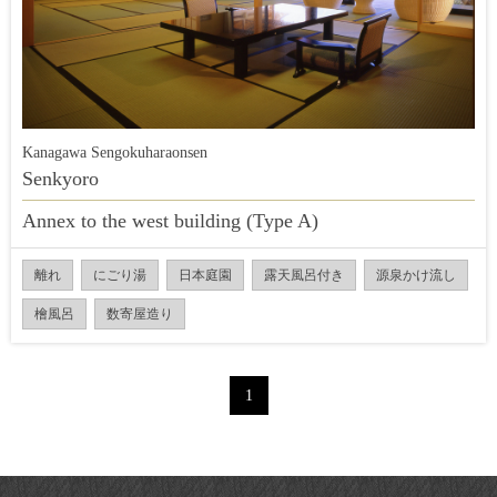
Kanagawa Sengokuharaonsen
Senkyoro
Annex to the west building (Type A)
離れ
にごり湯
日本庭園
露天風呂付き
源泉かけ流し
檜風呂
数寄屋造り
1