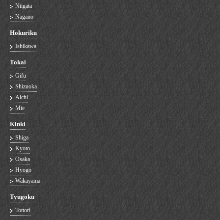
Niigata
Nagano
Hokuriku
Ishikawa
Tokai
Gifu
Shizuoka
Aichi
Mie
Kinki
Shiga
Kyoto
Osaka
Hyogo
Wakayama
Tyugoku
Tottori