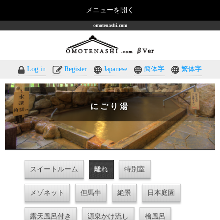
メニューを開く
omotenashi.com
Log in
Register
Japanese
簡体字
繁体字
にごり湯
スイートルーム
離れ
特別室
メゾネット
但馬牛
絶景
日本庭園
露天風呂付き
源泉かけ流し
檜風呂