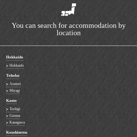
You can search for accommodation by
location
Hokkaido
Hokkaido
Tohoku
Aomori
Miyagi
Kanto
Tochigi
Gunma
Kanagawa
Koushinetsu