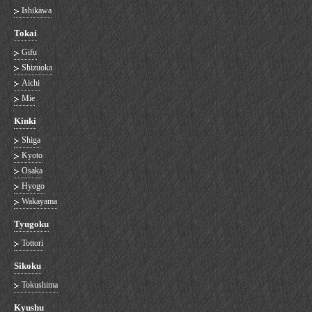
Ishikawa
Tokai
Gifu
Shizuoka
Aichi
Mie
Kinki
Shiga
Kyoto
Osaka
Hyogo
Wakayama
Tyugoku
Tottori
Sikoku
Tokushima
Kyushu