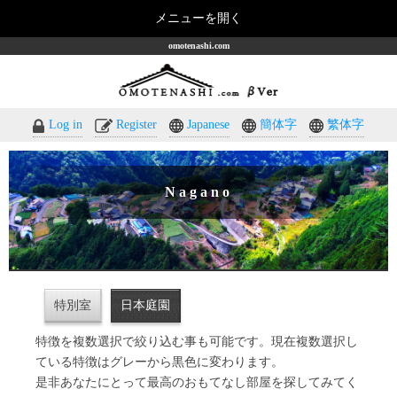
メニューを開く
omotenashi.com
Log in
Register
Japanese
簡体字
繁体字
Nagano
特別室
日本庭園
特徴を複数選択で絞り込む事も可能です。現在複数選択し
ている特徴はグレーから黒色に変わります。
是非あなたにとって最高のおもてなし部屋を探してみてく