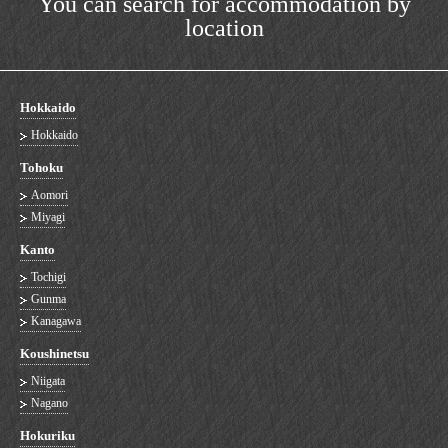
You can search for accommodation by
location
Hokkaido
Hokkaido
Tohoku
Aomori
Miyagi
Kanto
Tochigi
Gunma
Kanagawa
Koushinetsu
Niigata
Nagano
Hokuriku