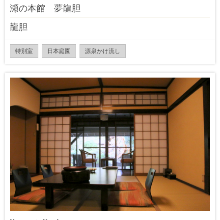
瀬の本館 夢龍胆
龍胆
特別室
日本庭園
源泉かけ流し