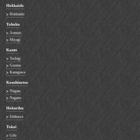
Hokkaido
Hokkaido
Tohoku
Aomori
Miyagi
Kanto
Tochigi
Gunma
Kanagawa
Koushinetsu
Niigata
Nagano
Hokuriku
Ishikawa
Tokai
Gifu