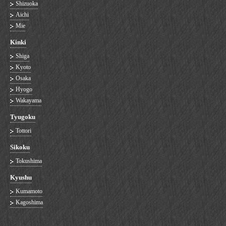
Shizuoka
Aichi
Mie
Kinki
Shiga
Kyoto
Osaka
Hyogo
Wakayama
Tyugoku
Tottori
Sikoku
Tokushima
Kyushu
Kumamoto
Kagoshima