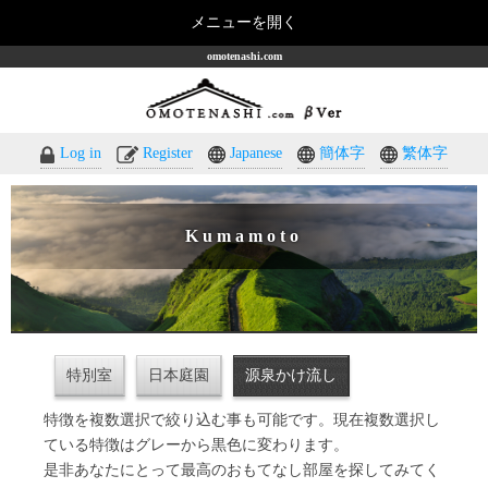
メニューを開く
omotenashi.com
Log in
Register
Japanese
簡体字
繁体字
Kumamoto
特別室
日本庭園
源泉かけ流し
特徴を複数選択で絞り込む事も可能です。現在複数選択し
ている特徴はグレーから黒色に変わります。
是非あなたにとって最高のおもてなし部屋を探してみてく