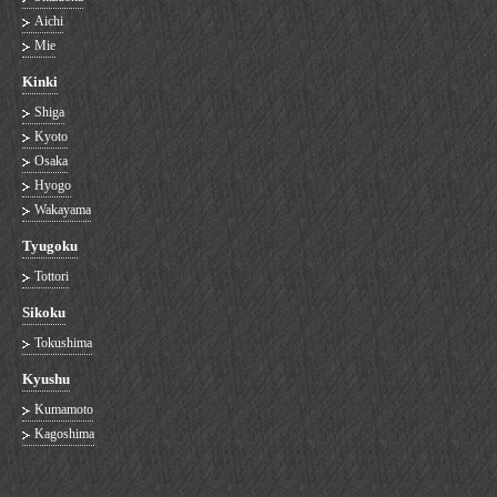
Aichi
Mie
Kinki
Shiga
Kyoto
Osaka
Hyogo
Wakayama
Tyugoku
Tottori
Sikoku
Tokushima
Kyushu
Kumamoto
Kagoshima