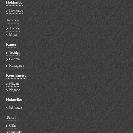
Hokkaido
Hokkaido
Tohoku
Aomori
Miyagi
Kanto
Tochigi
Gunma
Kanagawa
Koushinetsu
Niigata
Nagano
Hokuriku
Ishikawa
Tokai
Gifu
Shizuoka