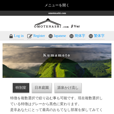
メニューを開く
omotenashi.com
Log in
Register
Japanese
簡体字
繁体字
Kumamoto
特別室
日本庭園
源泉かけ流し
特徴を複数選択で絞り込む事も可能です。現在複数選択し
ている特徴はグレーから黒色に変わります。
是非あなたにとって最高のおもてなし部屋を探してみてく