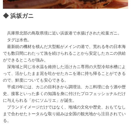
浜坂ガニ
兵庫県北部の鳥取県境に近い浜坂港で水揚げされた松葉ガニ。
タグは水色。
最新鋭の機材を積んだ大型船がメインの港で、荒れる冬の日本海
でも数日間にわたって漁を続けられることから安定したカニの供給
ができるところが強み。
深海域と同じ冷水温を維持した活けカニ専用の大型冷却水槽によ
って、活かしたまま泥を吐かせたカニを港に持ち帰ることができる
ので、鮮度についても安心できる。
平成19年には、カニの目利きから調理法、カニ料理に合う酒や歴
史、接客といった多くの知識を身に付けたプロフェッショナルだけ
に与えられる「かにソムリエ」が誕生。
ブランドイメージだけではなく、地域の文化や歴史、おもてなし
まで合わせたトータルな取り組みは全国の観光地から注目されてい
る。