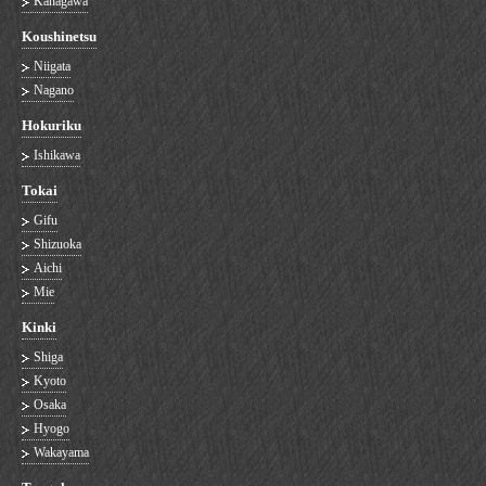
Kanagawa
Koushinetsu
Niigata
Nagano
Hokuriku
Ishikawa
Tokai
Gifu
Shizuoka
Aichi
Mie
Kinki
Shiga
Kyoto
Osaka
Hyogo
Wakayama