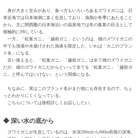
身が大きく甘みがあり、食べ方もいろいろあるズワイガニは、日
本近海では日本海側に多く生息しており、漁期が冬季にあたること
から、主に関西圏の日本海沿いの温泉地では冬の集客の目玉として
積極的にPRしている。
一方、「松葉ガニ」「越前ガニ」というのは、雄のズワイガニの
中でも漁場や水揚げされた漁港を限定した、いわば「カニのブラン
ド名」になる。
言い換えると、「松葉ガニ」「越前ガニ」は全て雄のズワイガニ
だが、雄のズワイガニだからといって全てを「松葉ガニ」「越前ガ
ニ」と呼んではいけない、という関係になる。
ちなみに、実はこのブランド名がまだ他にも存在するので、ちょ
っとわかりにくくなっている。
こちらについては後程詳しくお話ししたい。
深い水の底から
ズワイガニが生息しているのは、水深200mから600m前後の深海。