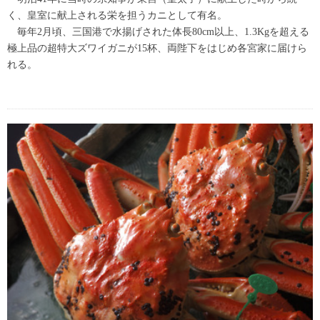
く、皇室に献上される栄を担うカニとして有名。
毎年2月頃、三国港で水揚げされた体長80cm以上、1.3Kgを超える
極上品の超特大ズワイガニが15杯、両陛下をはじめ各宮家に届けら
れる。