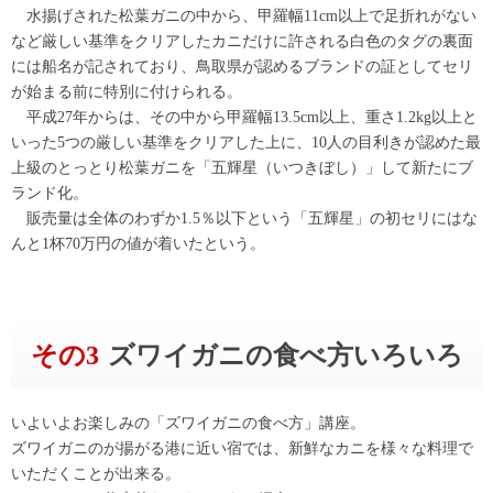
水揚げされた松葉ガニの中から、甲羅幅11cm以上で足折れがない
など厳しい基準をクリアしたカニだけに許される白色のタグの裏面
には船名が記されており、鳥取県が認めるブランドの証としてセリ
が始まる前に特別に付けられる。
平成27年からは、その中から甲羅幅13.5cm以上、重さ1.2kg以上と
いった5つの厳しい基準をクリアした上に、10人の目利きが認めた最
上級のとっとり松葉ガニを「五輝星（いつきぼし）」して新たにブ
ランド化。
販売量は全体のわずか1.5％以下という「五輝星」の初セリにはな
んと1杯70万円の値が着いたという。
その3
ズワイガニの食べ方いろいろ
いよいよお楽しみの「ズワイガニの食べ方」講座。
ズワイガニのが揚がる港に近い宿では、新鮮なカニを様々な料理で
いただくことが出来る。