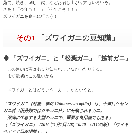
茹で、焼き、刺し、鍋、などお召し上がり方もいろいろ。
さあ！「今年も！！」「今年こそ！！」
ズワイガニを食べに行こう！
その1
「ズワイガニの豆知識」
「ズワイガニ」と「松葉ガニ」「越前ガニ」
この違いは実はあまり知られていなかったりする。
まず最初はこの違いから…
ズワイガニとはどういう「カニ」かというと、
「ズワイガニ（楚蟹、学名 Chionoecetes opilio） は、十脚目ケセン
ガニ科（旧分類ではクモガニ科）に分類されるカニ。
深海に生息する大型のカニで、重要な食用種でもある」
（「ズワイガニ」（2016年1月7日 (木) 10:20 UTCの版）『ウィキ
ペディア日本語版』。）