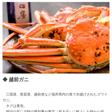
越前ガニ
三国港、敦賀港、越前港など福井県内の港で水揚げされたズワイ
ガニ。
タグは黄色。
明治41年に当時の県知事が東宮（皇太子）に献上した時から続