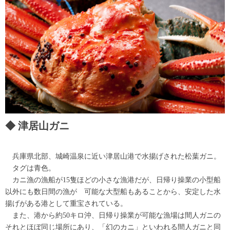
津居山ガニ
兵庫県北部、城崎温泉に近い津居山港で水揚げされた松葉ガニ。
タグは青色。
カニ漁の漁船が15隻ほどの小さな漁港だが、日帰り操業の小型船
以外にも数日間の漁が 可能な大型船もあることから、安定した水
揚げがある港として重宝されている。
また、港から約50キロ沖、日帰り操業が可能な漁場は間人ガニの
それとほぼ同じ場所にあり、「幻のカニ」といわれる間人ガニと同