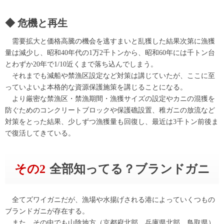
危機と再生
需要拡大と価格高騰の機会を逃すまいと乱獲した結果次第に漁獲
量は減少し、昭和40年代の1万2千トンから、昭和60年には千トン台
とわずか20年で1/10近くまで落ち込んでしまう。
それまでも減船や禁漁区設定など対策は講じていたが、ここに至
っていよいよ本格的な資源保護施策を講じることになる。
より厳密な禁漁区・禁漁期間・漁獲サイズの設定やカニの混獲を
防ぐためのコンクリートブロックや保護礁設置、稚ガニの放流など
対策をとった結果、少しずつ漁獲量も回復し、最近は3千トン前後ま
で復活してきている。
その2
全部知ってる？ブランドガニ
全てズワイガニだが、漁場や水揚げされる港によっていくつもの
ブランドガニが存在する。
また、その中でも山陰地方（京都府北部、兵庫県北部、鳥取県）