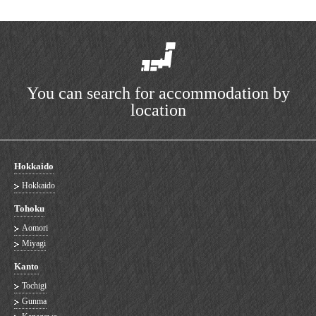
You can search for accommodation by
location
Hokkaido
Hokkaido
Tohoku
Aomori
Miyagi
Kanto
Tochigi
Gunma