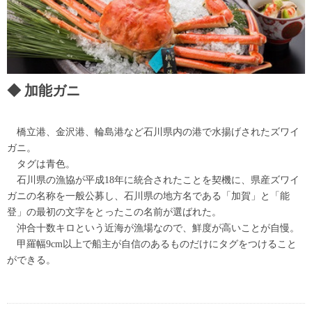
加能ガニ
橋立港、金沢港、輪島港など石川県内の港で水揚げされたズワイ
ガニ。
タグは青色。
石川県の漁協が平成18年に統合されたことを契機に、県産ズワイ
ガニの名称を一般公募し、石川県の地方名である「加賀」と「能
登」の最初の文字をとったこの名前が選ばれた。
沖合十数キロという近海が漁場なので、鮮度が高いことが自慢。
甲羅幅9cm以上で船主が自信のあるものだけにタグをつけること
ができる。