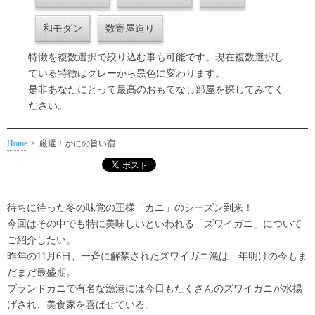
和モダン
数寄屋造り
特徴を複数選択で絞り込む事も可能です。現在複数選択し
ている特徴はグレーから黒色に変わります。
是非あなたにとって最高のおもてなし部屋を探してみてく
ださい。
Home
厳選！かにの旨い宿
待ちに待った冬の味覚の王様「カニ」のシーズン到来！
今回はその中でも特に美味しいといわれる「ズワイガニ」について
ご紹介したい。
昨年の11月6日、一斉に解禁されたズワイガニ漁は、年明けの今もま
だまだ最盛期。
ブランドカニで有名な漁港には今日もたくさんのズワイガニが水揚
げされ、美食家を喜ばせている。