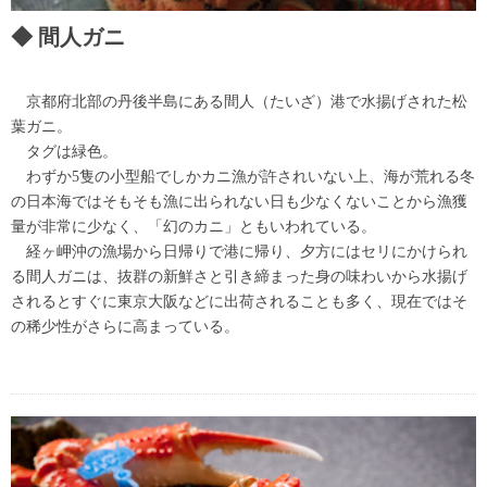
間人ガニ
京都府北部の丹後半島にある間人（たいざ）港で水揚げされた松
葉ガニ。
タグは緑色。
わずか5隻の小型船でしかカニ漁が許されいない上、海が荒れる冬
の日本海ではそもそも漁に出られない日も少なくないことから漁獲
量が非常に少なく、「幻のカニ」ともいわれている。
経ヶ岬沖の漁場から日帰りで港に帰り、夕方にはセリにかけられ
る間人ガニは、抜群の新鮮さと引き締まった身の味わいから水揚げ
されるとすぐに東京大阪などに出荷されることも多く、現在ではそ
の稀少性がさらに高まっている。