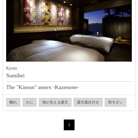
Kyoto
Sumihei
The "Kinean" annex -Kazenone-
離れ
かに
海が見える露天
露天風呂付き
和モダン
1