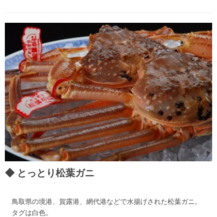
とっとり松葉ガニ
鳥取県の境港、賀露港、網代港などで水揚げされた松葉ガニ。
タグは白色。