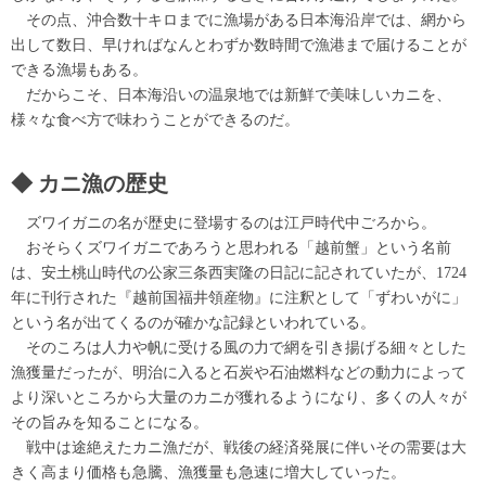
その点、沖合数十キロまでに漁場がある日本海沿岸では、網から
出して数日、早ければなんとわずか数時間で漁港まで届けることが
できる漁場もある。
だからこそ、日本海沿いの温泉地では新鮮で美味しいカニを、
様々な食べ方で味わうことができるのだ。
カニ漁の歴史
ズワイガニの名が歴史に登場するのは江戸時代中ごろから。
おそらくズワイガニであろうと思われる「越前蟹」という名前
は、安土桃山時代の公家三条西実隆の日記に記されていたが、1724
年に刊行された『越前国福井領産物』に注釈として「ずわいがに」
という名が出てくるのが確かな記録といわれている。
そのころは人力や帆に受ける風の力で網を引き揚げる細々とした
漁獲量だったが、明治に入ると石炭や石油燃料などの動力によって
より深いところから大量のカニが獲れるようになり、多くの人々が
その旨みを知ることになる。
戦中は途絶えたカニ漁だが、戦後の経済発展に伴いその需要は大
きく高まり価格も急騰、漁獲量も急速に増大していった。