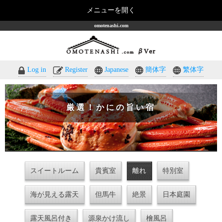
メニューを開く
omotenashi.com
Log in
Register
Japanese
簡体字
繁体字
厳選！かにの旨い宿
スイートルーム
貴賓室
離れ
特別室
海が見える露天
但馬牛
絶景
日本庭園
露天風呂付き
源泉かけ流し
檜風呂