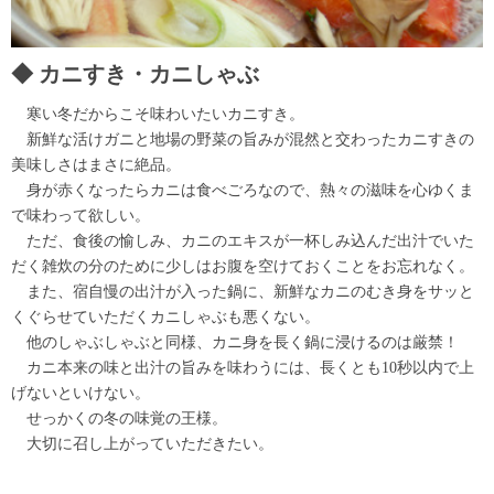
カニすき・カニしゃぶ
寒い冬だからこそ味わいたいカニすき。
新鮮な活けガニと地場の野菜の旨みが混然と交わったカニすきの
美味しさはまさに絶品。
身が赤くなったらカニは食べごろなので、熱々の滋味を心ゆくま
で味わって欲しい。
ただ、食後の愉しみ、カニのエキスが一杯しみ込んだ出汁でいた
だく雑炊の分のために少しはお腹を空けておくことをお忘れなく。
また、宿自慢の出汁が入った鍋に、新鮮なカニのむき身をサッと
くぐらせていただくカニしゃぶも悪くない。
他のしゃぶしゃぶと同様、カニ身を長く鍋に浸けるのは厳禁！
カニ本来の味と出汁の旨みを味わうには、長くとも10秒以内で上
げないといけない。
せっかくの冬の味覚の王様。
大切に召し上がっていただきたい。