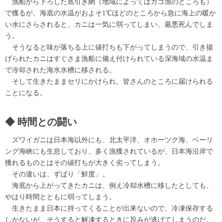
漁船から下ろした底引き網（地域によってはカゴ漁のところも）
で獲るが、海底の水温がおよそ1℃ほどのところから急に海上の暖か
い水にさらされると、カニは一気に弱ってしまい、最悪死んでしま
う。
そうなると味が落ちる上に値打ちも下がってしまうので、引き揚
げられたカニはすぐさま漁船に備え付けられている深海域の水温ま
で冷却された海水水槽に移される。
そして生きたままセリにかけられ、皆さんのところに届けられる
ことになる。
時間との闘い
ズワイガニは日本海以外にも、北太平洋、オホーツク海、ベーリ
ング海峡にも生息しており、多く漁獲されているが、日本海沿岸で
獲れるものとはその値打ちが大きく劣ってしまう。
その違いは、ずばり「鮮度」。
海底から上がってきたカニは、例え冷却水槽に移したとしても、
やはり時間とともに弱ってしまう。
生きたまま日本に持ってくることが出来ないので、冷凍保存する
しかないが、そうすると解凍するときに旨みが逃げてしまうのだ。