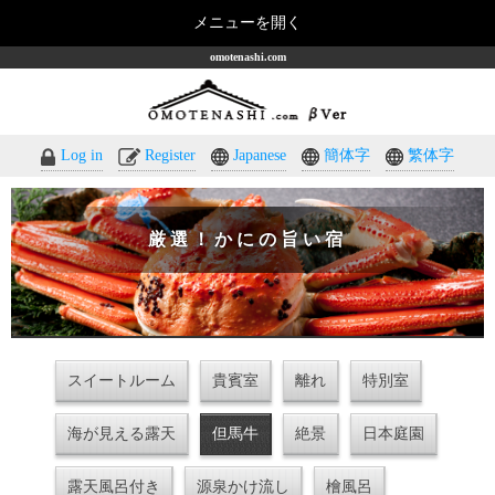
メニューを開く
omotenashi.com
Log in
Register
Japanese
簡体字
繁体字
厳選！かにの旨い宿
スイートルーム
貴賓室
離れ
特別室
海が見える露天
但馬牛
絶景
日本庭園
露天風呂付き
源泉かけ流し
檜風呂