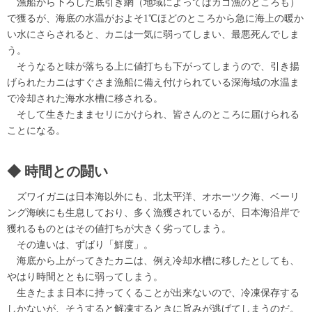
漁船から下ろした底引き網（地域によってはカゴ漁のところも）
で獲るが、海底の水温がおよそ1℃ほどのところから急に海上の暖か
い水にさらされると、カニは一気に弱ってしまい、最悪死んでしま
う。
そうなると味が落ちる上に値打ちも下がってしまうので、引き揚
げられたカニはすぐさま漁船に備え付けられている深海域の水温ま
で冷却された海水水槽に移される。
そして生きたままセリにかけられ、皆さんのところに届けられる
ことになる。
時間との闘い
ズワイガニは日本海以外にも、北太平洋、オホーツク海、ベーリ
ング海峡にも生息しており、多く漁獲されているが、日本海沿岸で
獲れるものとはその値打ちが大きく劣ってしまう。
その違いは、ずばり「鮮度」。
海底から上がってきたカニは、例え冷却水槽に移したとしても、
やはり時間とともに弱ってしまう。
生きたまま日本に持ってくることが出来ないので、冷凍保存する
しかないが、そうすると解凍するときに旨みが逃げてしまうのだ。