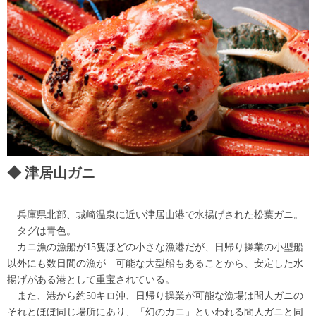
津居山ガニ
兵庫県北部、城崎温泉に近い津居山港で水揚げされた松葉ガニ。
タグは青色。
カニ漁の漁船が15隻ほどの小さな漁港だが、日帰り操業の小型船
以外にも数日間の漁が 可能な大型船もあることから、安定した水
揚げがある港として重宝されている。
また、港から約50キロ沖、日帰り操業が可能な漁場は間人ガニの
それとほぼ同じ場所にあり、「幻のカニ」といわれる間人ガニと同