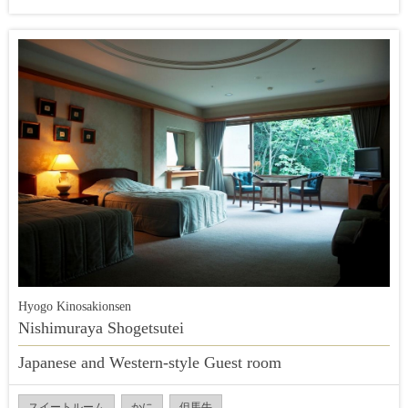
Hyogo Kinosakionsen
Nishimuraya Shogetsutei
Japanese and Western-style Guest room
スイートルーム
かに
但馬牛