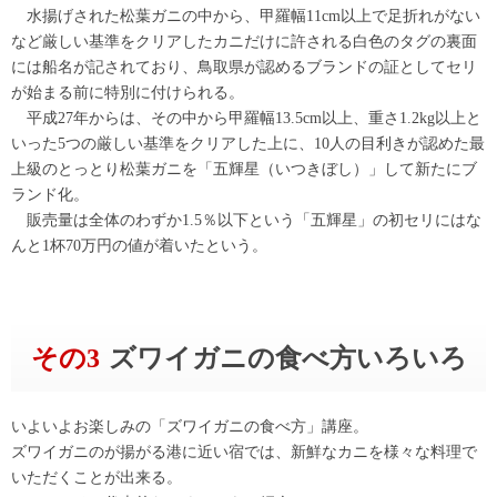
水揚げされた松葉ガニの中から、甲羅幅11cm以上で足折れがない
など厳しい基準をクリアしたカニだけに許される白色のタグの裏面
には船名が記されており、鳥取県が認めるブランドの証としてセリ
が始まる前に特別に付けられる。
平成27年からは、その中から甲羅幅13.5cm以上、重さ1.2kg以上と
いった5つの厳しい基準をクリアした上に、10人の目利きが認めた最
上級のとっとり松葉ガニを「五輝星（いつきぼし）」して新たにブ
ランド化。
販売量は全体のわずか1.5％以下という「五輝星」の初セリにはな
んと1杯70万円の値が着いたという。
その3
ズワイガニの食べ方いろいろ
いよいよお楽しみの「ズワイガニの食べ方」講座。
ズワイガニのが揚がる港に近い宿では、新鮮なカニを様々な料理で
いただくことが出来る。