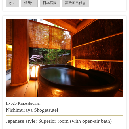
かに
但馬牛
日本庭園
露天風呂付き
Hyogo Kinosakionsen
Nishimuraya Shogetsutei
Japanese style: Superior room (with open-air bath)