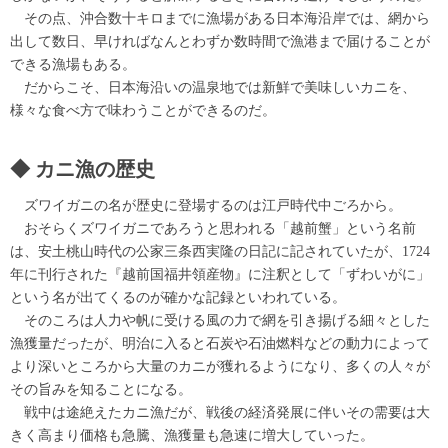
その点、沖合数十キロまでに漁場がある日本海沿岸では、網から
出して数日、早ければなんとわずか数時間で漁港まで届けることが
できる漁場もある。
だからこそ、日本海沿いの温泉地では新鮮で美味しいカニを、
様々な食べ方で味わうことができるのだ。
カニ漁の歴史
ズワイガニの名が歴史に登場するのは江戸時代中ごろから。
おそらくズワイガニであろうと思われる「越前蟹」という名前
は、安土桃山時代の公家三条西実隆の日記に記されていたが、1724
年に刊行された『越前国福井領産物』に注釈として「ずわいがに」
という名が出てくるのが確かな記録といわれている。
そのころは人力や帆に受ける風の力で網を引き揚げる細々とした
漁獲量だったが、明治に入ると石炭や石油燃料などの動力によって
より深いところから大量のカニが獲れるようになり、多くの人々が
その旨みを知ることになる。
戦中は途絶えたカニ漁だが、戦後の経済発展に伴いその需要は大
きく高まり価格も急騰、漁獲量も急速に増大していった。