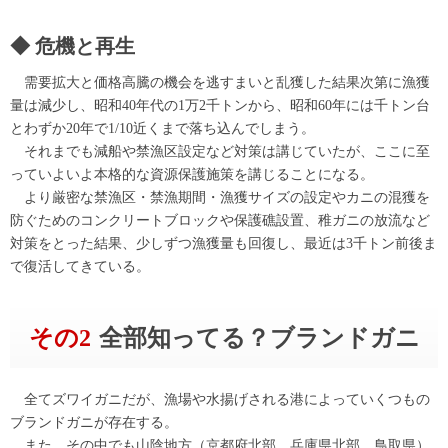
危機と再生
需要拡大と価格高騰の機会を逃すまいと乱獲した結果次第に漁獲
量は減少し、昭和40年代の1万2千トンから、昭和60年には千トン台
とわずか20年で1/10近くまで落ち込んでしまう。
それまでも減船や禁漁区設定など対策は講じていたが、ここに至
っていよいよ本格的な資源保護施策を講じることになる。
より厳密な禁漁区・禁漁期間・漁獲サイズの設定やカニの混獲を
防ぐためのコンクリートブロックや保護礁設置、稚ガニの放流など
対策をとった結果、少しずつ漁獲量も回復し、最近は3千トン前後ま
で復活してきている。
その2
全部知ってる？ブランドガニ
全てズワイガニだが、漁場や水揚げされる港によっていくつもの
ブランドガニが存在する。
また、その中でも山陰地方（京都府北部、兵庫県北部、鳥取県）