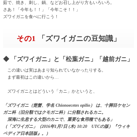
茹で、焼き、刺し、鍋、などお召し上がり方もいろいろ。
さあ！「今年も！！」「今年こそ！！」
ズワイガニを食べに行こう！
その1
「ズワイガニの豆知識」
「ズワイガニ」と「松葉ガニ」「越前ガニ」
この違いは実はあまり知られていなかったりする。
まず最初はこの違いから…
ズワイガニとはどういう「カニ」かというと、
「ズワイガニ（楚蟹、学名 Chionoecetes opilio） は、十脚目ケセン
ガニ科（旧分類ではクモガニ科）に分類されるカニ。
深海に生息する大型のカニで、重要な食用種でもある」
（「ズワイガニ」（2016年1月7日 (木) 10:20 UTCの版）『ウィキ
ペディア日本語版』。）