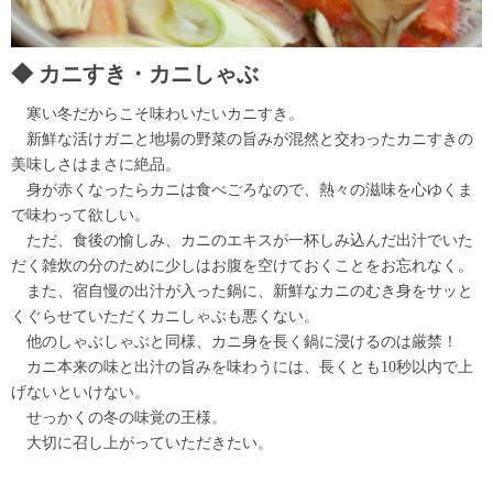
カニすき・カニしゃぶ
寒い冬だからこそ味わいたいカニすき。
新鮮な活けガニと地場の野菜の旨みが混然と交わったカニすきの
美味しさはまさに絶品。
身が赤くなったらカニは食べごろなので、熱々の滋味を心ゆくま
で味わって欲しい。
ただ、食後の愉しみ、カニのエキスが一杯しみ込んだ出汁でいた
だく雑炊の分のために少しはお腹を空けておくことをお忘れなく。
また、宿自慢の出汁が入った鍋に、新鮮なカニのむき身をサッと
くぐらせていただくカニしゃぶも悪くない。
他のしゃぶしゃぶと同様、カニ身を長く鍋に浸けるのは厳禁！
カニ本来の味と出汁の旨みを味わうには、長くとも10秒以内で上
げないといけない。
せっかくの冬の味覚の王様。
大切に召し上がっていただきたい。