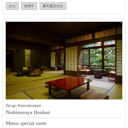
かに
但馬牛
露天風呂付き
Hyogo Kinosakionsen
Nishimuraya Honkan
Matsu special room