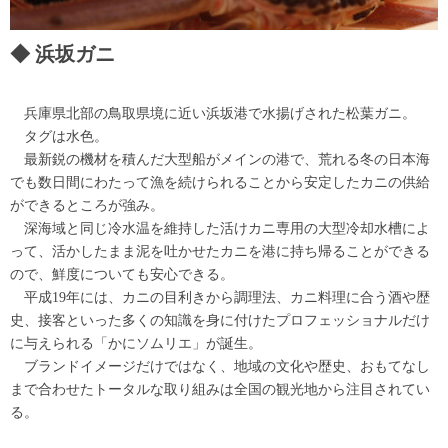
浜坂ガニ
兵庫県北部の鳥取県境に近い浜坂港で水揚げされた松葉ガニ。
タグは水色。
最新鋭の機材を積んだ大型船がメインの港で、荒れる冬の日本海
でも数日間にわたって漁を続けられることから安定したカニの供給
ができるところが強み。
深海域と同じ冷水温を維持した活けカニ専用の大型冷却水槽によ
って、活かしたまま泥を吐かせたカニを港に持ち帰ることができる
ので、鮮度についても安心できる。
平成19年には、カニの目利きから調理法、カニ料理に合う酒や歴
史、接客といった多くの知識を身に付けたプロフェッショナルだけ
に与えられる「かにソムリエ」が誕生。
ブランドイメージだけではなく、地域の文化や歴史、おもてなし
まで合わせたトータルな取り組みは全国の観光地から注目されてい
る。