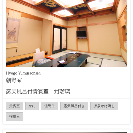
Hyogo Yumuraonsen
朝野家
露天風呂付貴賓室 紺瑠璃
貴賓室
かに
但馬牛
露天風呂付き
源泉かけ流し
檜風呂