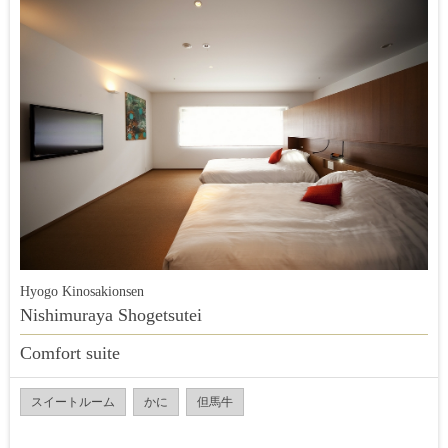
Hyogo Kinosakionsen
Nishimuraya Shogetsutei
Comfort suite
スイートルーム
かに
但馬牛