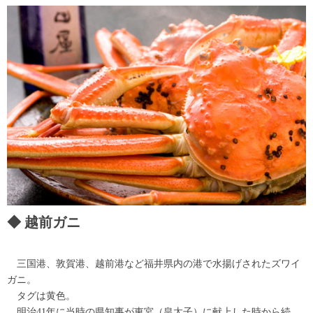
越前ガニ
三国港、敦賀港、越前港など福井県内の港で水揚げされたズワイ
ガニ。
タグは黄色。
明治41年に当時の県知事が東宮（皇太子）に献上した時から続