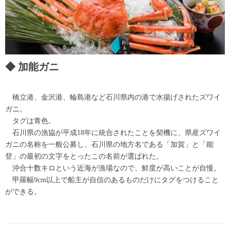
加能ガニ
橋立港、金沢港、輪島港など石川県内の港で水揚げされたズワイ
ガニ。
タグは青色。
石川県の漁協が平成18年に統合されたことを契機に、県産ズワイ
ガニの名称を一般公募し、石川県の地方名である「加賀」と「能
登」の最初の文字をとったこの名前が選ばれた。
沖合十数キロという近海が漁場なので、鮮度が高いことが自慢。
甲羅幅9cm以上で船主が自信のあるものだけにタグをつけること
ができる。