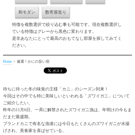
和モダン
数寄屋造り
特徴を複数選択で絞り込む事も可能です。現在複数選択し
ている特徴はグレーから黒色に変わります。
是非あなたにとって最高のおもてなし部屋を探してみてく
ださい。
Home
厳選！かにの旨い宿
待ちに待った冬の味覚の王様「カニ」のシーズン到来！
今回はその中でも特に美味しいといわれる「ズワイガニ」について
ご紹介したい。
昨年の11月6日、一斉に解禁されたズワイガニ漁は、年明けの今もま
だまだ最盛期。
ブランドカニで有名な漁港には今日もたくさんのズワイガニが水揚
げされ、美食家を喜ばせている。