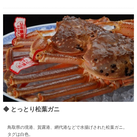
とっとり松葉ガニ
鳥取県の境港、賀露港、網代港などで水揚げされた松葉ガニ。
タグは白色。