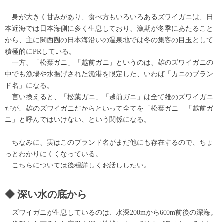
身が大きく甘みがあり、食べ方もいろいろあるズワイガニは、日
本近海では日本海側に多く生息しており、漁期が冬季にあたること
から、主に関西圏の日本海沿いの温泉地では冬の集客の目玉として
積極的にPRしている。
一方、「松葉ガニ」「越前ガニ」というのは、雄のズワイガニの
中でも漁場や水揚げされた漁港を限定した、いわば「カニのブラン
ド名」になる。
言い換えると、「松葉ガニ」「越前ガニ」は全て雄のズワイガニ
だが、雄のズワイガニだからといって全てを「松葉ガニ」「越前ガ
ニ」と呼んではいけない、という関係になる。
ちなみに、実はこのブランド名がまだ他にも存在するので、ちょ
っとわかりにくくなっている。
こちらについては後程詳しくお話ししたい。
深い水の底から
ズワイガニが生息しているのは、水深200mから600m前後の深海。