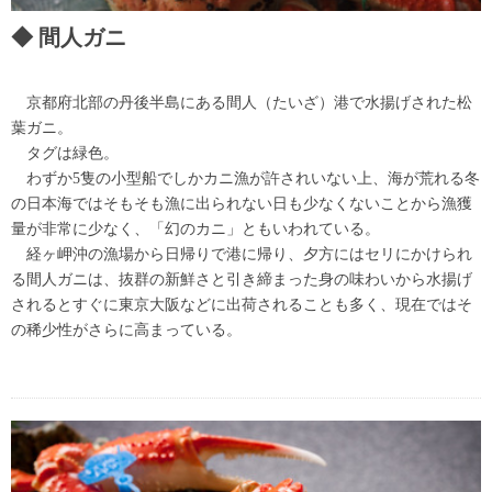
間人ガニ
京都府北部の丹後半島にある間人（たいざ）港で水揚げされた松
葉ガニ。
タグは緑色。
わずか5隻の小型船でしかカニ漁が許されいない上、海が荒れる冬
の日本海ではそもそも漁に出られない日も少なくないことから漁獲
量が非常に少なく、「幻のカニ」ともいわれている。
経ヶ岬沖の漁場から日帰りで港に帰り、夕方にはセリにかけられ
る間人ガニは、抜群の新鮮さと引き締まった身の味わいから水揚げ
されるとすぐに東京大阪などに出荷されることも多く、現在ではそ
の稀少性がさらに高まっている。