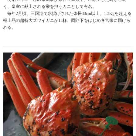
く、皇室に献上される栄を担うカニとして有名。
毎年2月頃、三国港で水揚げされた体長80cm以上、1.3Kgを超える
極上品の超特大ズワイガニが15杯、両陛下をはじめ各宮家に届けら
れる。