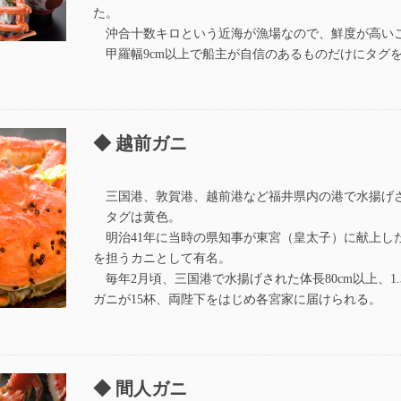
た。
沖合十数キロという近海が漁場なので、鮮度が高い
甲羅幅9cm以上で船主が自信のあるものだけにタグ
越前ガニ
三国港、敦賀港、越前港など福井県内の港で水揚げ
タグは黄色。
明治41年に当時の県知事が東宮（皇太子）に献上し
を担うカニとして有名。
毎年2月頃、三国港で水揚げされた体長80cm以上、1
ガニが15杯、両陛下をはじめ各宮家に届けられる。
間人ガニ