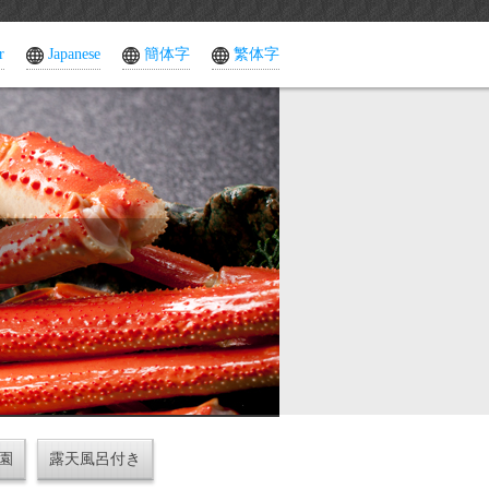
r
Japanese
簡体字
繁体字
園
露天風呂付き