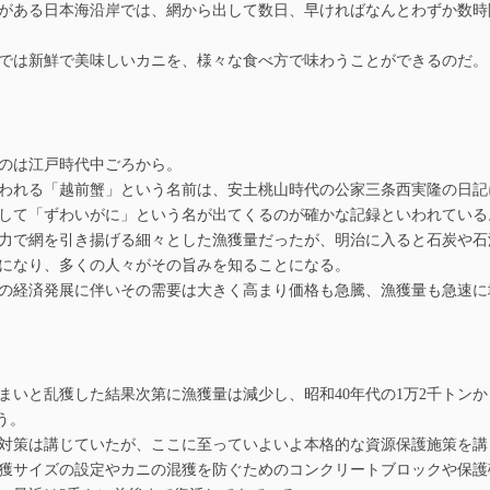
がある日本海沿岸では、網から出して数日、早ければなんとわずか数時
では新鮮で美味しいカニを、様々な食べ方で味わうことができるのだ。
のは江戸時代中ごろから。
れる「越前蟹」という名前は、安土桃山時代の公家三条西実隆の日記に
して「ずわいがに」という名が出てくるのが確かな記録といわれている
力で網を引き揚げる細々とした漁獲量だったが、明治に入ると石炭や石
になり、多くの人々がその旨みを知ることになる。
の経済発展に伴いその需要は大きく高まり価格も急騰、漁獲量も急速に
いと乱獲した結果次第に漁獲量は減少し、昭和40年代の1万2千トンか
う。
対策は講じていたが、ここに至っていよいよ本格的な資源保護施策を講
獲サイズの設定やカニの混獲を防ぐためのコンクリートブロックや保護