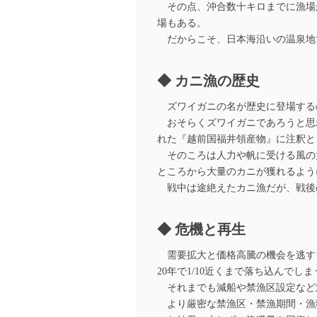
その点、沖合数十キロまでに漁場
場もある。
だからこそ、日本海沿いの温泉地
カニ漁の歴史
ズワイガニの名が歴史に登場する
おそらくズワイガニであろうと思わ
れた『越前国福井領産物』に注釈と
そのころは人力や帆に受ける風の
ところから大量のカニが獲れるよう
戦中は途絶えたカニ漁だが、戦後
危機と再生
需要拡大と価格高騰の機会を逃すま
20年で1/10近くまで落ち込んでしま
それまでも減船や禁漁区設定など
より厳密な禁漁区・禁漁期間・漁