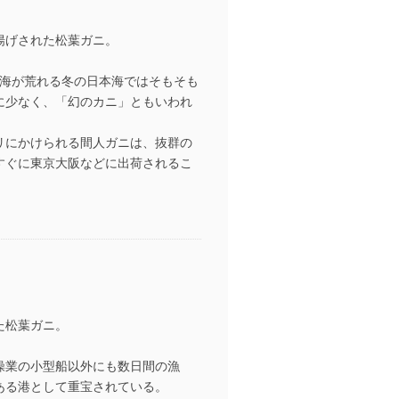
揚げされた松葉ガニ。
海が荒れる冬の日本海ではそもそも
に少なく、「幻のカニ」ともいわれ
リにかけられる間人ガニは、抜群の
すぐに東京大阪などに出荷されるこ
。
た松葉ガニ。
操業の小型船以外にも数日間の漁
ある港として重宝されている。