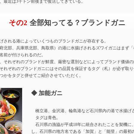
、最近は3千トン前後まで復活してきている。
その2
全部知ってる？ブランドガニ
げされる港によっていくつものブランドガニが存在する。
府北部、兵庫県北部、鳥取県）の港に水揚げされるズワイガニはまず「
名前が付けられるのだ。
、それぞれのブランドが鮮度、厳密な選別などによってブランド価値の
それぞれのブランドガニにはその品質を保証するタグ（札）が必ず取り
つかをタグと併せてご紹介させていただく。
加能ガニ
橋立港、金沢港、輪島港など石川県内の港で水揚げ
タグは青色。
石川県の漁協が平成18年に統合されたことを契機に
し、石川県の地方名である「加賀」と「能登」の最初