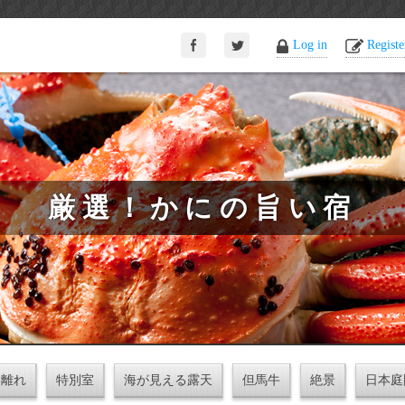
Log in
Registe
厳選！かにの旨い宿
離れ
特別室
海が見える露天
但馬牛
絶景
日本庭