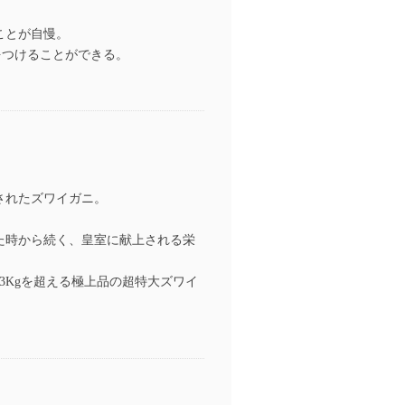
ことが自慢。
をつけることができる。
されたズワイガニ。
た時から続く、皇室に献上される栄
.3Kgを超える極上品の超特大ズワイ