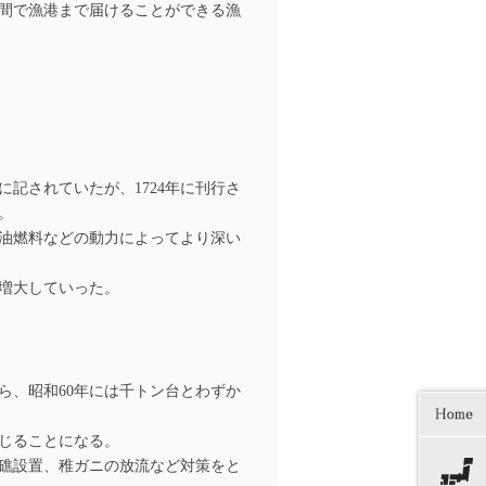
間で漁港まで届けることができる漁
記されていたが、1724年に刊行さ
。
油燃料などの動力によってより深い
増大していった。
ら、昭和60年には千トン台とわずか
じることになる。
礁設置、稚ガニの放流など対策をと