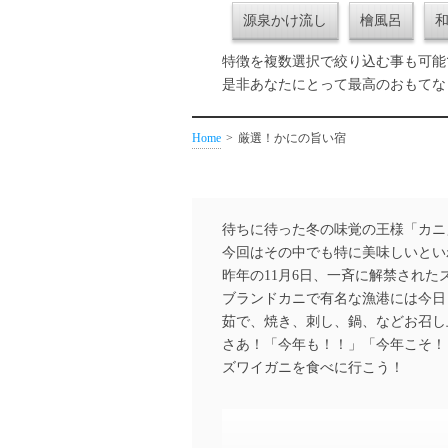
源泉かけ流し
檜風呂
特徴を複数選択で絞り込む事も可能
是非あなたにとって最高のおもてな
Home
厳選！かにの旨い宿
待ちに待った冬の味覚の王様「カニ
今回はその中でも特に美味しいとい
昨年の11月6日、一斉に解禁され
ブランドカニで有名な漁港には今日
茹で、焼き、刺し、鍋、などお召し
さあ！「今年も！！」「今年こそ！
ズワイガニを食べに行こう！