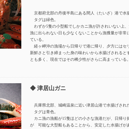
京都府北部の丹後半島にある間人（たいざ）港で水
タグは緑色。
わずか5隻の小型船でしかカニ漁が許されいない上、
漁に出られない日も少なくないことから漁獲量が非常
ている。
経ヶ岬沖の漁場から日帰りで港に帰り、夕方にはセ
新鮮さと引き締まった身の味わいから水揚げされると
とも多く、現在ではその稀少性がさらに高まっている
津居山ガニ
兵庫県北部、城崎温泉に近い津居山港で水揚げされ
タグは青色。
カニ漁の漁船が15隻ほどの小さな漁港だが、日帰り
が 可能な大型船もあることから、安定した水揚げが