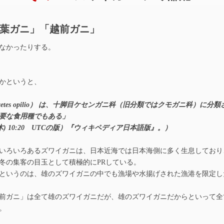
葉ガニ」「越前ガニ」
なかったりする。
かというと、
ecetes opilio） は、十脚目ケセンガニ科（旧分類ではクモガニ科）に分
要な食用種でもある」
(木) 10:20 UTCの版）『ウィキペディア日本語版』。）
いろいろあるズワイガニは、日本近海では日本海側に多く生息しており
冬の集客の目玉として積極的にPRしている。
というのは、雄のズワイガニの中でも漁場や水揚げされた漁港を限定し
前ガニ」は全て雄のズワイガニだが、雄のズワイガニだからといって全
。