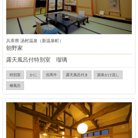
兵库県 汤村温泉（新温泉町）
朝野家
露天風呂付特別室 瑠璃
特別室
かに
但馬牛
露天風呂付き
源泉かけ流し
檜風呂