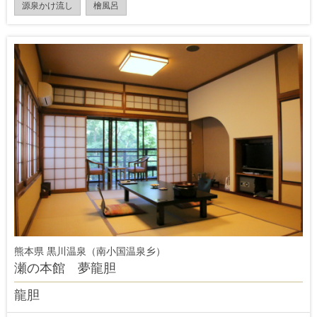
源泉かけ流し
檜風呂
熊本県 黒川温泉（南小国温泉乡）
瀬の本館 夢龍胆
龍胆