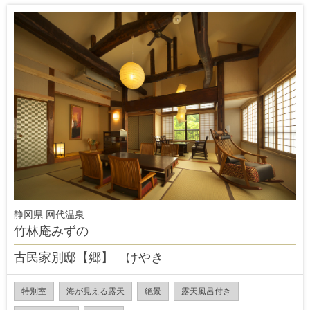
静冈県 网代温泉
竹林庵みずの
古民家別邸【郷】 けやき
特別室
海が見える露天
絶景
露天風呂付き