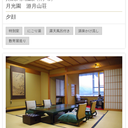
月光園 游月山荘
夕顔
特別室
にごり湯
露天風呂付き
源泉かけ流し
数寄屋造り