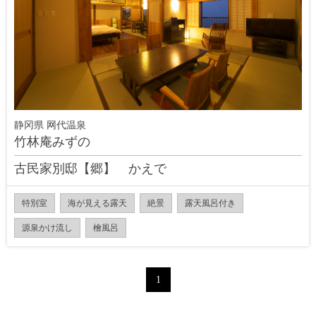
静冈県 网代温泉
竹林庵みずの
古民家別邸【郷】 かえで
特別室
海が見える露天
絶景
露天風呂付き
源泉かけ流し
檜風呂
1