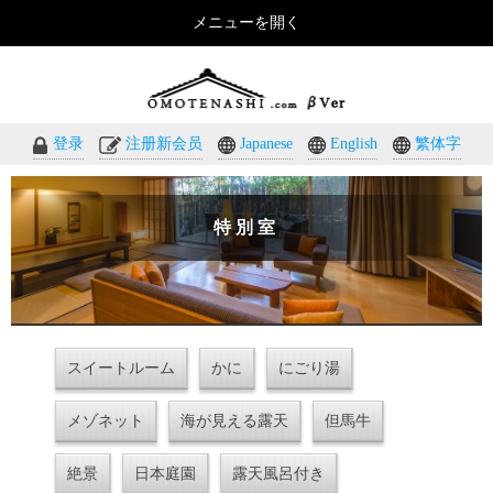
メニューを開く
おもてなしのホテル・温泉旅館予約｜omotenashi.com
登录
注册新会员
Japanese
English
繁体字
特別室
スイートルーム
かに
にごり湯
メゾネット
海が見える露天
但馬牛
絶景
日本庭園
露天風呂付き