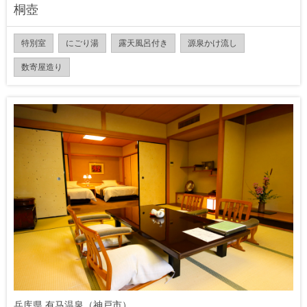
桐壺
特別室
にごり湯
露天風呂付き
源泉かけ流し
数寄屋造り
兵库県 有马温泉（神戸市）