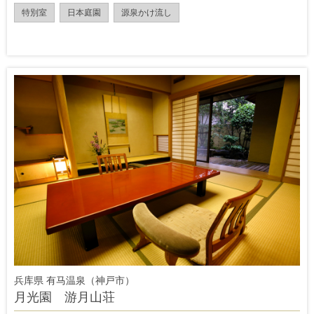
特別室
日本庭園
源泉かけ流し
兵库県 有马温泉（神戸市）
月光園 游月山荘