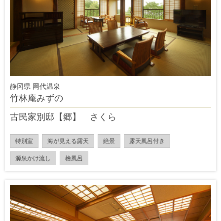
静冈県 网代温泉
竹林庵みずの
古民家別邸【郷】 さくら
特別室
海が見える露天
絶景
露天風呂付き
源泉かけ流し
檜風呂