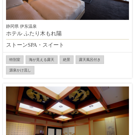
静冈県 伊东温泉
ホテル ふたり木もれ陽
ストーンSPA・スイート
特別室
海が見える露天
絶景
露天風呂付き
源泉かけ流し