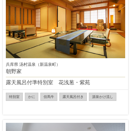
兵库県 汤村温泉（新温泉町）
朝野家
露天風呂付準特別室 花浅葱・紫苑
特別室
かに
但馬牛
露天風呂付き
源泉かけ流し