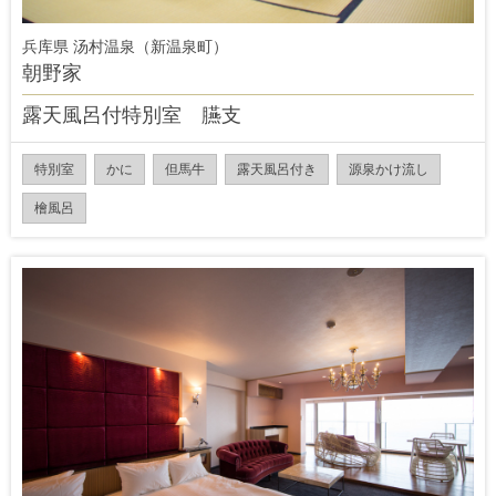
兵库県 汤村温泉（新温泉町）
朝野家
露天風呂付特別室 臙支
特別室
かに
但馬牛
露天風呂付き
源泉かけ流し
檜風呂