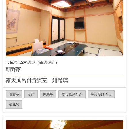
兵库県 汤村温泉（新温泉町）
朝野家
露天風呂付貴賓室 紺瑠璃
貴賓室
かに
但馬牛
露天風呂付き
源泉かけ流し
檜風呂