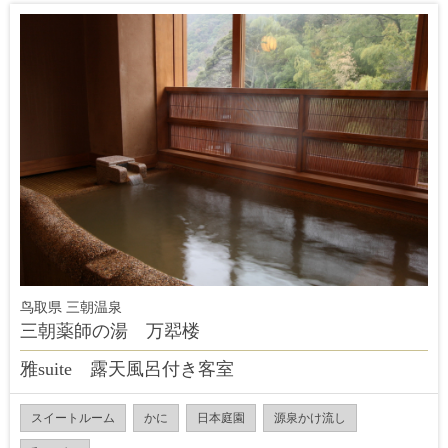
鸟取県 三朝温泉
三朝薬師の湯 万翆楼
雅suite 露天風呂付き客室
スイートルーム
かに
日本庭園
源泉かけ流し