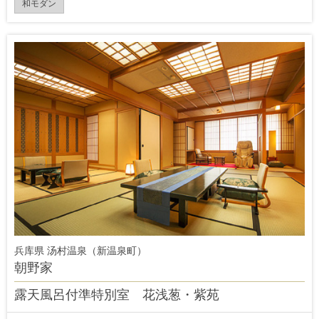
和モダン
兵库県 汤村温泉（新温泉町）
朝野家
露天風呂付準特別室 花浅葱・紫苑