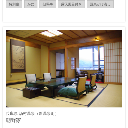
特別室
かに
但馬牛
露天風呂付き
源泉かけ流し
兵库県 汤村温泉（新温泉町）
朝野家