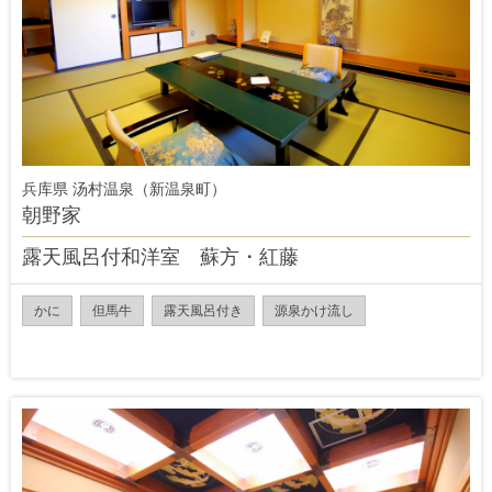
兵库県 汤村温泉（新温泉町）
朝野家
露天風呂付和洋室 蘇方・紅藤
かに
但馬牛
露天風呂付き
源泉かけ流し