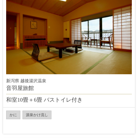
新泻県 越後湯沢温泉
音羽屋旅館
和室10畳＋6畳 バストイレ付き
かに
源泉かけ流し