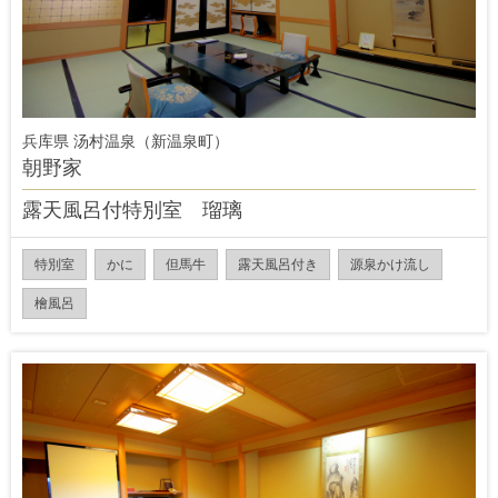
兵库県 汤村温泉（新温泉町）
朝野家
露天風呂付特別室 瑠璃
特別室
かに
但馬牛
露天風呂付き
源泉かけ流し
檜風呂