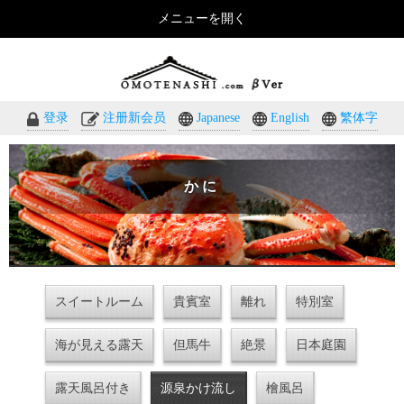
メニューを開く
おもてなしのホテル・温泉旅館予約｜omotenashi.com
登录
注册新会员
Japanese
English
繁体字
かに
スイートルーム
貴賓室
離れ
特別室
海が見える露天
但馬牛
絶景
日本庭園
露天風呂付き
源泉かけ流し
檜風呂