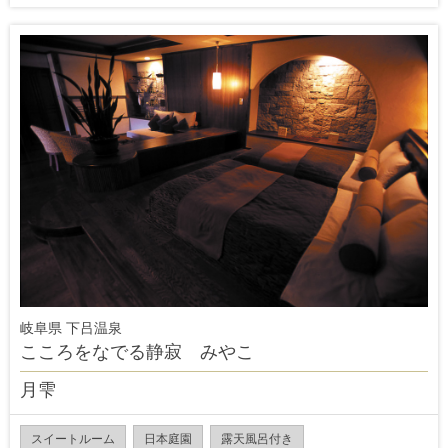
岐阜県 下吕温泉
こころをなでる静寂 みやこ
月雫
スイートルーム
日本庭園
露天風呂付き