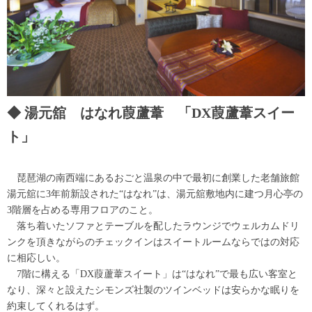
湯元舘 はなれ葭蘆葦 「DX葭蘆葦スイー
ト」
琵琶湖の南西端にあるおごと温泉の中で最初に創業した老舗旅館
湯元舘に3年前新設された“はなれ”は、湯元舘敷地内に建つ月心亭の
3階層を占める専用フロアのこと。
落ち着いたソファとテーブルを配したラウンジでウェルカムドリ
ンクを頂きながらのチェックインはスイートルームならではの対応
に相応しい。
7階に構える「DX葭蘆葦スイート」は“はなれ”で最も広い客室と
なり、深々と設えたシモンズ社製のツインベッドは安らかな眠りを
約束してくれるはず。