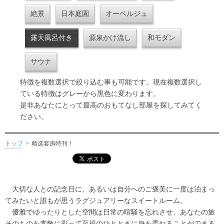
絶景
日本庭園
オーベルジュ
露天風呂付き
源泉かけ流し
和モダン
サウナ
特徴を複数選択で絞り込む事も可能です。現在複数選択し
ている特徴はグレーから黒色に変わります。
是非あなたにとって最高のおもてなし部屋を探してみてく
ださい。
トップ
精选套房特刊！
大切な人との記念日に、あるいは自分へのご褒美に一度は泊まっ
てみたいと誰もが思うラグジュアリーなスイートルーム。
優雅でゆったりとした空間は日常の喧騒を忘れさせ、あなたの旅
そのものを素敵に彩って至福のひとときに身を委ねることができる