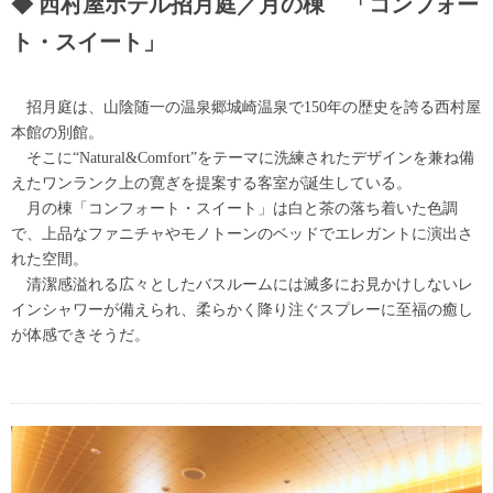
西村屋ホテル招月庭／月の棟 「コンフォー
ト・スイート」
招月庭は、山陰随一の温泉郷城崎温泉で150年の歴史を誇る西村屋
本館の別館。
そこに“Natural&Comfort”をテーマに洗練されたデザインを兼ね備
えたワンランク上の寛ぎを提案する客室が誕生している。
月の棟「コンフォート・スイート」は白と茶の落ち着いた色調
で、上品なファニチャやモノトーンのベッドでエレガントに演出さ
れた空間。
清潔感溢れる広々としたバスルームには滅多にお見かけしないレ
インシャワーが備えられ、柔らかく降り注ぐスプレーに至福の癒し
が体感できそうだ。