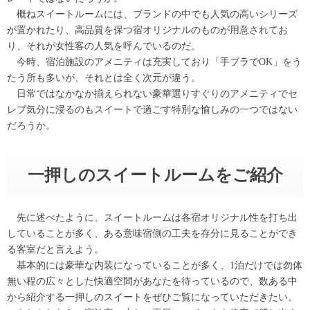
概ねスイートルームには、ブランドの中でも人気の高いシリーズ
が置かれたり、高品質を保つ宿オリジナルのものが用意されてお
り、それが女性客の人気を呼んでいるのだ。
今時、宿泊施設のアメニティは充実しており「手ブラでOK」をう
たう所も多いが、それとは全く次元が違う。
日常ではなかなか揃えられない豪華選りすぐりのアメニティでセ
レブ気分に浸るのもスイートで過ごす特別な愉しみの一つではない
だろうか。
一押しのスイートルームをご紹介
先に述べたように、スイートルームは各宿オリジナル性を打ち出
していることが多く、ある意味宿側の工夫を存分に見ることができ
る客室だと言えよう。
基本的には豪華な内装になっていることが多く、1泊だけでは勿体
無い程の広々とした快適空間があなたを待っているので、数ある中
から紹介する一押しのスイートをぜひご覧になっていただきたい。