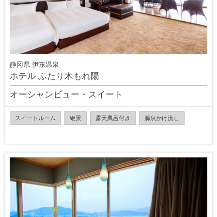
静冈県 伊东温泉
ホテル ふたり木もれ陽
オーシャンビュー・スイート
スイートルーム
絶景
露天風呂付き
源泉かけ流し