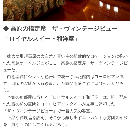
高原の指定席 ザ・ヴィンテージビュー
「ロイヤルスイート和洋室」
雄大な那須高原の大自然と青い空の解放的なロケーションに抱か
れた高原オーベルジュがここ、高原の指定席 ザ・ヴィンテージビ
ューだ。
白を基調にシックな色合いで統一された館内はヨーロピアン風
で、日頃の喧騒から解き放たれた時間を過ごすにはぴったりだろ
う。
本館の角部屋に当たる「ロイヤルスイート和洋室」は、唯一配さ
れた畳の和の空間とヨーロピアンスタイルが見事に調和した、
「ザ・ヴィンテージビュー」で一番人気の客室。
上品な調度品を設え、そこから醸し出すエレガントな雰囲気が旅
を上質なものにしてくれるだろう。