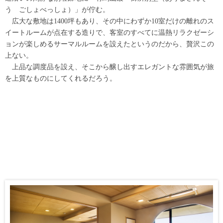
う ごしょべっしょ）」が佇む。
広大な敷地は1400坪もあり、その中にわずか10室だけの離れのス
イートルームが点在する造りで、客室のすべてに温熱リラクゼーシ
ョンが楽しめるサーマルルームを設えたというのだから、贅沢この
上ない。
上品な調度品を設え、そこから醸し出すエレガントな雰囲気が旅
を上質なものにしてくれるだろう。