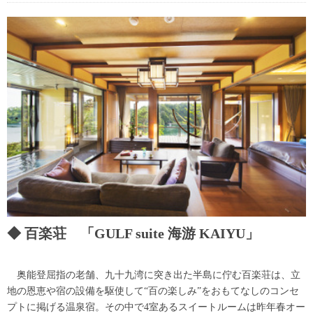
百楽荘 「GULF suite 海游 KAIYU」
奥能登屈指の老舗、九十九湾に突き出た半島に佇む百楽荘は、立
地の恩恵や宿の設備を駆使して“百の楽しみ”をおもてなしのコンセ
プトに掲げる温泉宿。その中で4室あるスイートルームは昨年春オー