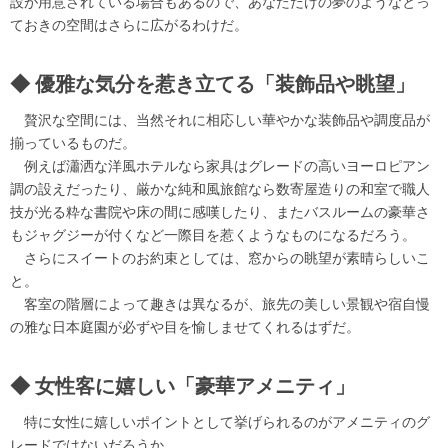
設が用意されている場合もあるので、あなただけの夢のようなとっ
ておきの空間はさらに広がるわけだ。
優雅な気分を惹き立てる「装飾品や眺望」
贅沢な空間には、当然それに相応しい華やかな装飾品や調度品が
揃っているものだ。
例えば瀟洒な洋風ホテルなら家具はグレードの高いヨーロピアン
調の設えだったり、厳かな純和風旅館なら数寄屋造りの和室で職人
技が光る粋な書院や床の間に感嘆したり、またバスルームの豪華さ
もジャグジーが付くなど一際目を惹くようなものになるだろう。
さらにスイートのお約束としては、窓からの眺望が素晴らしいこ
と。
客室の階層によって趣きは異なるが、旅先の美しい景観や宿自慢
の雅な日本庭園が必ずや目を愉しませてくれるはずだ。
女性客に嬉しい「豪華アメニティ」
特に女性に嬉しいポイントとして挙げられるのがアメニティのグ
レードではないだろうか。