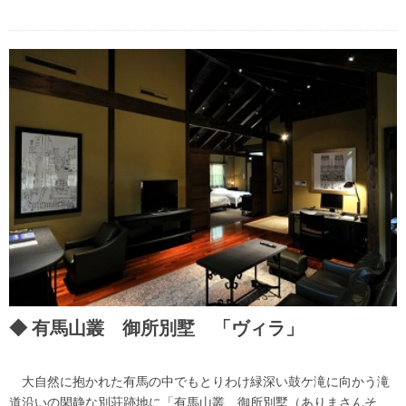
有馬山叢 御所別墅 「ヴィラ」
大自然に抱かれた有馬の中でもとりわけ緑深い鼓ケ滝に向かう滝
道沿いの閑静な別荘跡地に「有馬山叢 御所別墅（ありまさんそ