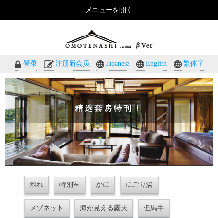
メニューを開く
おもてなしのホテル・温泉旅館予約｜omotenashi.com
登录
注册新会员
Japanese
English
繁体字
精选套房特刊！
離れ
特別室
かに
にごり湯
メゾネット
海が見える露天
但馬牛