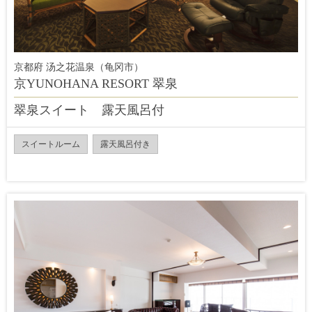
京都府 汤之花温泉（龟冈市）
京YUNOHANA RESORT 翠泉
翠泉スイート 露天風呂付
スイートルーム
露天風呂付き