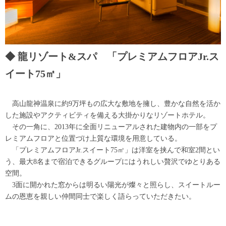
龍リゾート&スパ 「プレミアムフロアJr.ス
イート75㎡」
高山龍神温泉に約9万坪もの広大な敷地を擁し、豊かな自然を活か
した施設やアクティビティを備える大掛かりなリゾートホテル。
その一角に、2013年に全面リニューアルされた建物内の一部をプ
レミアムフロアと位置づけ上質な環境を用意している。
「プレミアムフロアJr.スイート75㎡」は洋室を挟んで和室2間とい
う、最大8名まで宿泊できるグループにはうれしい贅沢でゆとりある
空間。
3面に開かれた窓からは明るい陽光が燦々と照らし、スイートルー
ムの恩恵を親しい仲間同士で楽しく語らっていただきたい。