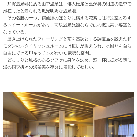
加賀温泉郷にある山中温泉は、俳人松尾芭蕉が奥の細道の途中で
滞在したと知られる風光明媚な温泉地。
その名勝の一つ、鶴仙渓のほとりに構える花紫には特別室と称す
るスイートルームがあり、高級温泉旅館ならではの拡張高い客室と
なっている。
磨き上げられたフローリングと茶を基調とする調度品を設えた和
モダンのスタイリッシュルームには暖炉が据えられ、水回りを自ら
自由にできるIHキッチンが付いた豪勢な空間。
どっしりと風格のあるソファに身体を沈め、窓一杯に拡がる鶴仙
渓の四季折々の渓谷美を存分に堪能して欲しい。