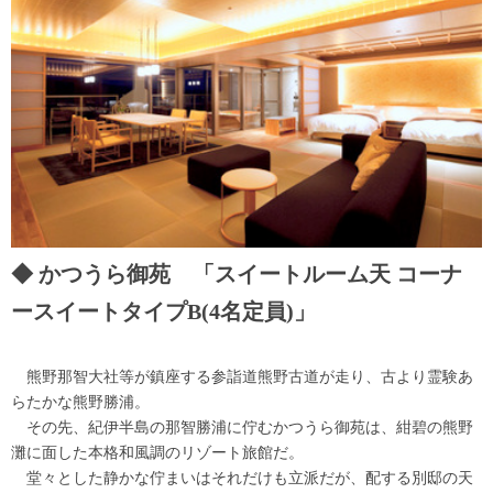
かつうら御苑 「スイートルーム天 コーナ
ースイートタイプB(4名定員)」
熊野那智大社等が鎮座する参詣道熊野古道が走り、古より霊験あ
らたかな熊野勝浦。
その先、紀伊半島の那智勝浦に佇むかつうら御苑は、紺碧の熊野
灘に面した本格和風調のリゾート旅館だ。
堂々とした静かな佇まいはそれだけも立派だが、配する別邸の天