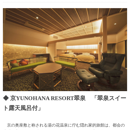
京YUNOHANA RESORT翠泉 「翠泉スイー
ト露天風呂付」
京の奥座敷と称される湯の花温泉に佇む隠れ家的旅館は、都会の