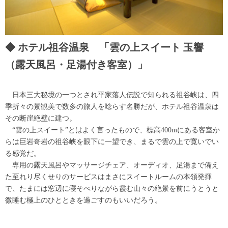
ホテル祖谷温泉 「雲の上スイート 玉響
（露天風呂・足湯付き客室）」
日本三大秘境の一つとされ平家落人伝説で知られる祖谷峡は、四
季折々の景観美で数多の旅人を唸らす名勝だが、ホテル祖谷温泉は
その断崖絶壁に建つ。
“雲の上スイート”とはよく言ったもので、標高400mにある客室か
らは巨岩奇岩の祖谷峡を眼下に一望でき、まるで雲の上で寛いでい
る感覚だ。
専用の露天風呂やマッサージチェア、オーディオ、足湯まで備え
た至れり尽くせりのサービスはまさにスイートルームの本領発揮
で、たまには窓辺に寝そべりながら霞む山々の絶景を前にうとうと
微睡む極上のひとときを過ごすのもいいだろう。