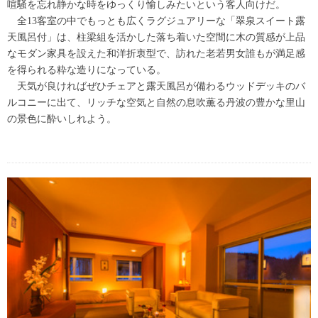
喧騒を忘れ静かな時をゆっくり愉しみたいという客人向けだ。
全13客室の中でもっとも広くラグジュアリーな「翠泉スイート露
天風呂付」は、柱梁組を活かした落ち着いた空間に木の質感が上品
なモダン家具を設えた和洋折衷型で、訪れた老若男女誰もが満足感
を得られる粋な造りになっている。
天気が良ければぜひチェアと露天風呂が備わるウッドデッキのバ
ルコニーに出て、リッチな空気と自然の息吹薫る丹波の豊かな里山
の景色に酔いしれよう。