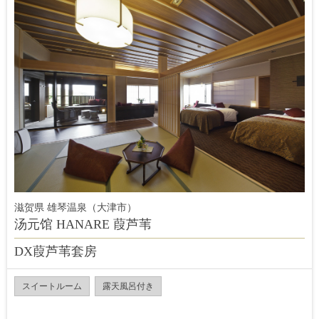
滋贺県 雄琴温泉（大津市）
汤元馆 HANARE 葭芦苇
DX葭芦苇套房
スイートルーム
露天風呂付き