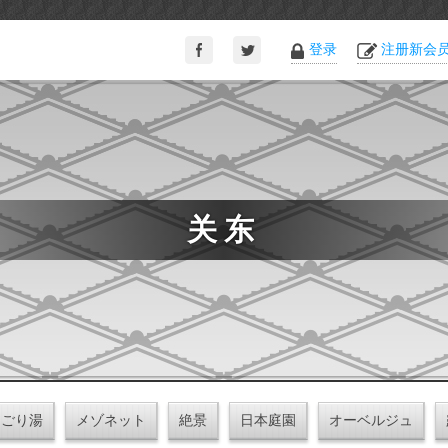
登录
注册新会
关东
にごり湯
メゾネット
絶景
日本庭園
オーベルジュ