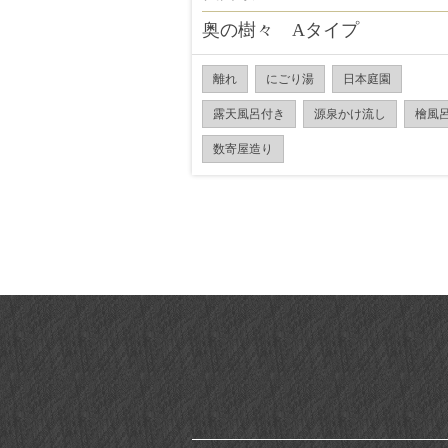
奥の樹々 Aタイプ
離れ
にごり湯
日本庭園
露天風呂付き
源泉かけ流し
檜風
数寄屋造り