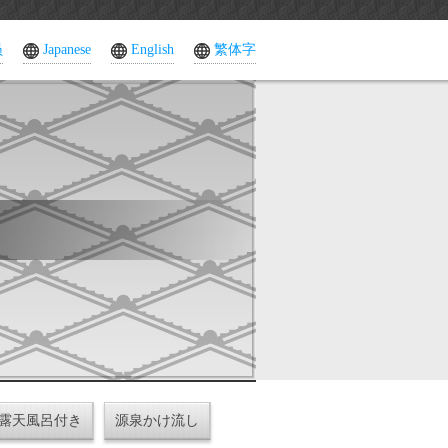
员
Japanese
English
繁体字
露天風呂付き
源泉かけ流し